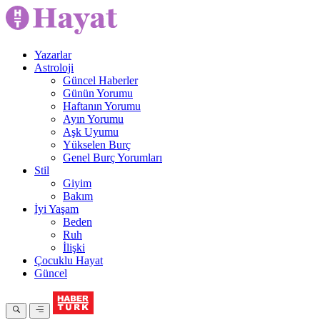
Yazarlar
Astroloji
Güncel Haberler
Günün Yorumu
Haftanın Yorumu
Ayın Yorumu
Aşk Uyumu
Yükselen Burç
Genel Burç Yorumları
Stil
Giyim
Bakım
İyi Yaşam
Beden
Ruh
İlişki
Çocuklu Hayat
Güncel