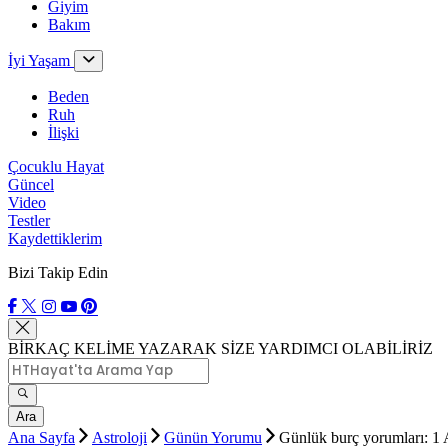
Giyim
Bakım
İyi Yaşam
Beden
Ruh
İlişki
Çocuklu Hayat
Güncel
Video
Testler
Kaydettiklerim
Bizi Takip Edin
BİRKAÇ KELİME YAZARAK SİZE YARDIMCI OLABİLİRİZ
Ara
Ana Sayfa
Astroloji
Günün Yorumu
Günlük burç yorumları: 1