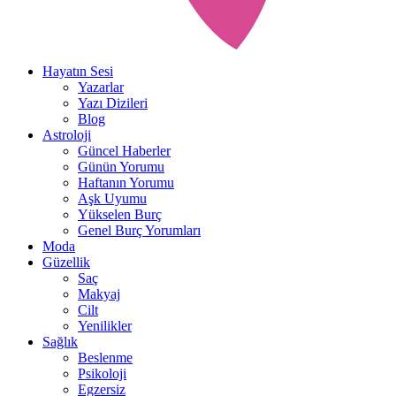
Hayatın Sesi
Yazarlar
Yazı Dizileri
Blog
Astroloji
Güncel Haberler
Günün Yorumu
Haftanın Yorumu
Aşk Uyumu
Yükselen Burç
Genel Burç Yorumları
Moda
Güzellik
Saç
Makyaj
Cilt
Yenilikler
Sağlık
Beslenme
Psikoloji
Egzersiz