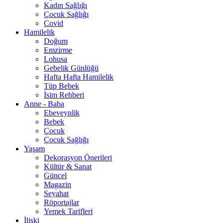
Kadın Sağlığı
Çocuk Sağlığı
Covid
Hamilelik
Doğum
Emzirme
Lohusa
Gebelik Günlüğü
Hafta Hafta Hamilelik
Tüp Bebek
İsim Rehberi
Anne - Baba
Ebeveynlik
Bebek
Çocuk
Çocuk Sağlığı
Yaşam
Dekorasyon Önerileri
Kültür & Sanat
Güncel
Magazin
Seyahat
Röportajlar
Yemek Tarifleri
İlişki