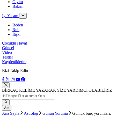
Giyim
Bakım
İyi Yaşam
Beden
Ruh
İlişki
Çocuklu Hayat
Güncel
Video
Testler
Kaydettiklerim
Bizi Takip Edin
BİRKAÇ KELİME YAZARAK SİZE YARDIMCI OLABİLİRİZ
Ara
Ana Sayfa
Astroloji
Günün Yorumu
Günlük burç yorumları: