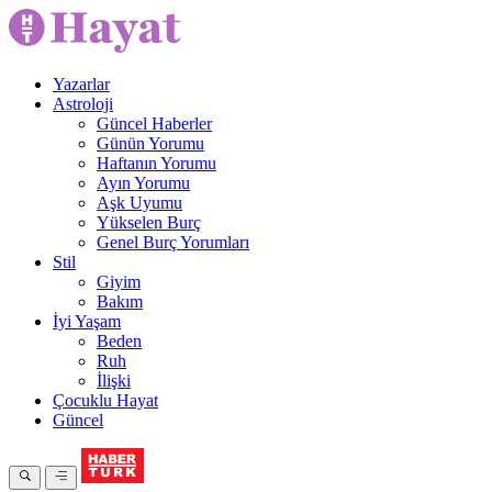
Yazarlar
Astroloji
Güncel Haberler
Günün Yorumu
Haftanın Yorumu
Ayın Yorumu
Aşk Uyumu
Yükselen Burç
Genel Burç Yorumları
Stil
Giyim
Bakım
İyi Yaşam
Beden
Ruh
İlişki
Çocuklu Hayat
Güncel