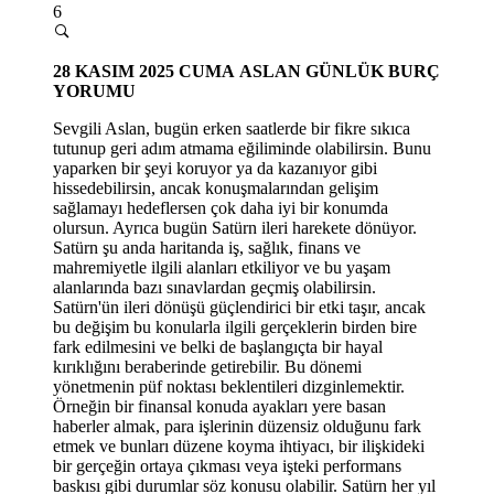
6
28 KASIM 2025 CUMA
ASLAN GÜNLÜK BURÇ
YORUMU
Sevgili Aslan, bugün erken saatlerde bir fikre sıkıca
tutunup geri adım atmama eğiliminde olabilirsin. Bunu
yaparken bir şeyi koruyor ya da kazanıyor gibi
hissedebilirsin, ancak konuşmalarından gelişim
sağlamayı hedeflersen çok daha iyi bir konumda
olursun. Ayrıca bugün Satürn ileri harekete dönüyor.
Satü
rn
şu anda haritanda iş, sağlık, finans ve
mahremiyetle ilgili alanları etkiliyor ve bu yaşam
alanlarında bazı sınavlardan geçmiş olabilirsin.
Satürn'ün ileri dönüşü güçlendirici bir etki taşır, ancak
bu değişim bu konularla ilgili gerçeklerin birden bire
fark edilmesini ve belki de başlangıçta bir hayal
kırıklığını beraberinde getirebilir. Bu dönemi
yönetmenin püf noktası beklentileri dizginlemektir.
Örneğin bir finansal konuda ayakları yere basan
haberler almak, para işlerinin düzensiz olduğunu fark
etmek ve bunları düzene koyma ihtiyacı, bir ilişkideki
bir gerçeğin ortaya çıkması veya işteki performans
baskısı gibi durumlar söz konusu olabilir. Satürn her yıl