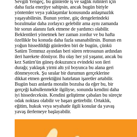
Sevgili Yengeç, bu günlerde iş ve sağlık rutinleri için
daha fazla enerjiye sahipsin, ancak bugün biriyle
yöntemler veya yaklaşımlar konusunda anlaşmazlık
yaşayabilirsin. Bunun yerine, güç dengelerindeki
bozulmalar daha zorlayıcı gelebilir ama aynı zamanda
bir sorun alanını fark etmene de yardımcı olabilir.
Beklentileri yönetmek her zaman zordur ve bu hafta
özellikle bu konuda daha fazla sınanabilirsin. Bunun en
yoğun hissedildiği günlerden biri de bugün, çünkü
Satürn Temmuz ayından beri süren retrosunun ardından
ileri harekete dönüyor. Bu olay her yıl yaşanır, ancak bu
kez Satürn'ün güneş dokuzuncu evindeki son ileri
durağı; yaklaşık yirmi altı yıl boyunca bu alana geri
dönmeyecek. Şu sıralar bir durumun gerçeklerine
dikkat etmen gerektiğini hatırlatan işaretler artabilir.
Bugün bazı anlarda moralin bozulsa da eğer bu, bir
gerçeği kabullenmekle ilgiliyse, sonunda kendini daha
iyi hissedeceksin. Kendini geliştirme çabaları bu süreçte
odak noktası olabilir ve başarı getirebilir. Ortaklık,
eğitim, hukuk veya seyahatle ilgili konular da yavaş
yavaş ilerlemeye başlayabilir.