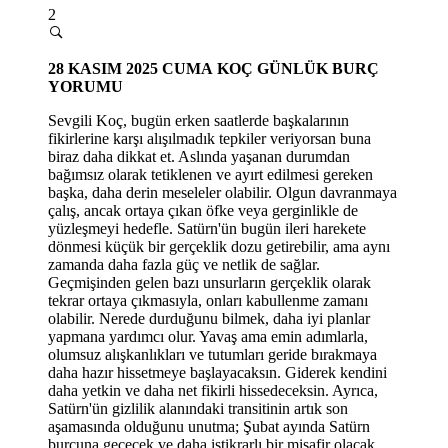
2
28 KASIM 2025 CUMA
KOÇ GÜNLÜK BURÇ
YORUMU
Sevgili Koç, bugün erken saatlerde başkalarının
fikirlerine karşı alışılmadık tepkiler veriyorsan buna
biraz daha dikkat et. Aslında yaşanan durumdan
bağımsız olarak tetiklenen ve ayırt edilmesi gereken
başka, daha derin meseleler olabilir. Olgun davranmaya
çalış, ancak ortaya çıkan öfke veya gerginlikle de
yüzleşmeyi hedefle. Satürn'ün bugün ileri harekete
dönmesi küçük bir gerçeklik dozu getirebilir, ama aynı
zamanda daha fazla güç ve netlik de sağlar.
Geçmişinden gelen bazı unsurların gerçeklik olarak
tekrar ortaya çıkmasıyla, onları kabullenme zamanı
olabilir. Nerede durduğunu bilmek, daha iyi planlar
yapmana yardımcı olur. Yavaş ama emin adımlarla,
olumsuz alışkanlıkları ve tutumları
geride b
ırakmaya
daha hazır hissetmeye başlayacaksın. Giderek kendini
daha yetkin ve daha net fikirli hissedeceksin. Ayrıca,
Satürn'ün gizlilik alanındaki transitinin artı
k son
a
şamasında olduğunu unutma; Şubat ayında Satürn
burcuna geçecek ve daha istikrarlı bir misafir olacak.