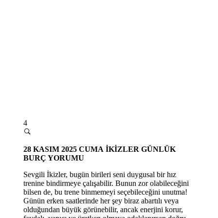
4
28 KASIM 2025 CUMA
İKİZLER GÜNLÜK
BURÇ YORUMU
Sevgili İkizler, bugün birileri seni duygusal bir hız
trenine bindirmeye çalışabilir. Bunun zor olabileceğini
bilsen de, bu trene binmemeyi seçebileceğini unutma!
Günün erken saatlerinde her şey biraz abartılı veya
olduğundan büyük görünebilir, ancak enerjini korur,