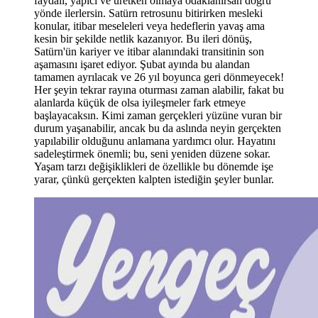
faydalı, yapıcı ve üretken olmaya odaklanı
rsan do
ğru
yönde ilerlersin. Satürn retrosunu bitirirken mesleki
konular, itibar meseleleri veya hedeflerin yavaş ama
kesin bir şekilde netlik kazanıyor. Bu ileri dönüş,
Satürn'ün kariyer ve itibar alanındaki transitinin son
aşamasını işaret ediyor. Şubat ayında bu alandan
tamamen ayrılacak ve 26 yıl boyunca geri dönmeyecek!
Her
şeyin tekrar rayına oturması zaman alabilir, fakat bu
alanlarda küçük de olsa iyileşmeler fark etmeye
başlayacaksın. Kimi zaman gerçekleri yüzüne vuran bir
durum yaşanabilir, ancak bu da aslında neyin gerçekten
yapılabilir olduğunu anlamana yardımcı olur. Hayatını
sadeleştirmek önemli; bu, seni yeniden düzene sokar.
Yaşam tarzı değişiklikleri de özellikle bu dönemde işe
yarar, çünkü gerçekten kalpten istediğin şeyler bunlar.