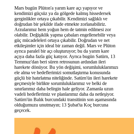
Mars bugün Plüton
'
a yarı
m kare a
çı yapıyor ve
kendimizi güçsüz ya da gölgede kalmış hissedersek
gerginlikler ortaya çıkabilir. Kendimizi sağlıklı ve
doğrudan bir şekilde ifade etmekte zorlanabiliriz.
Arzularımız hem yoğun hem de tatmin edilmesi zor
olabilir. Değişiklik yapma çabaları engellenebilir veya
güç mücadeleleri ortaya çıkabilir. Doğrudan ve net
etkileşimler için ideal bir zaman değil. Mars ve Plüton
ayrıca paralel bir açı oluşturuyor; bu da yarı
m kare
a
çıya daha fazla güç katıyor. Ayrıca bugün Satü
rn, 13
Temmuz
'
dan beri süren retrosunun ardından ileri
harekete dönüyor. Bu yön değişimi, sorumluluklarımızı
ele alma ve hedeflerimizi somutlaştırma konusunda
güçlü bir hatırlatma niteliğinde. Satürn'ün ileri harekete
geçmesiyle birlikte sorumluluklarımız ve belki de
sınırlarımız daha belirgin hale geliyor. Zamanla uzun
vadeli hedeflerimiz ve planlarımız daha da netleşiyor.
Satürn'ün Balık burcundaki transitinin son aşamasında
olduğumuzu unutmayın; 13 Şubat
'
ta Koç burcuna
geçecek.