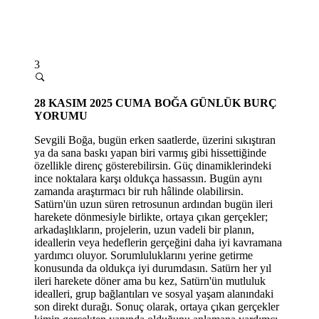
3
28 KASIM 2025 CUMA
BOĞA GÜNLÜK BURÇ
YORUMU
Sevgili Boğa, bugün erken saatlerde, üzerini sıkıştıran
ya da sana baskı yapan biri varmış gibi hissettiğinde
özellikle direnç gösterebilirsin. Güç dinamiklerindeki
ince noktalara karşı oldukç
a hassass
ın. Bugün aynı
zamanda araştırmacı bir ruh hâlinde olabilirsin.
Satürn'ün uzun süren retrosunun ardından bugün ileri
harekete dönmesiyle birlikte, ortaya çıkan gerçekler;
arkadaşlıkların, projelerin, uzun vadeli bir planın,
ideallerin veya hedeflerin gerçeğini daha iyi kavramana
yardımcı oluyor. Sorumluluklarını yerine getirme
konusunda da oldukça iyi durumdasın. Satürn her yıl
ileri harekete döner ama bu kez, Satürn'ün mutluluk
idealleri, grup bağlantıları ve sosyal yaşam alanındaki
son direkt durağı. Sonuç olarak, ortaya çıkan gerçekler