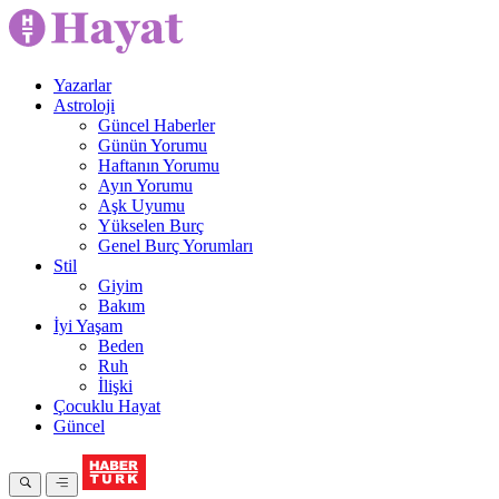
Yazarlar
Astroloji
Güncel Haberler
Günün Yorumu
Haftanın Yorumu
Ayın Yorumu
Aşk Uyumu
Yükselen Burç
Genel Burç Yorumları
Stil
Giyim
Bakım
İyi Yaşam
Beden
Ruh
İlişki
Çocuklu Hayat
Güncel