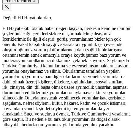
Yorum Kuralları
Değerli HTHayat okurları,
HTHayat ekibi olarak haber değeri taşıyan, herkesin kendine dair bir
şeyler bulacağı içerikleri sizlere ulaştırmak için çalışıyoruz.
İçeriklerimiz ile ilgili eleştiri, görüş, yorumlarınız bizler için çok
önemli. Fakat karşılıklı saygı ve yasalara uygunluk çerçevesinde
oluşturduğumuz yorum platformlarında daha sağlıklı bir tartışma
ortamını temin etmek amacıyla ortaya koyduğumuz bazı yorum ve
moderasyon kurallarımıza dikkatinizi çekmek istiyoruz. Sayfamızda
Türkiye Cumhuriyeti kanunlarına ve evrensel insan haklarına aykırı
yorumlar onaylanmaz ve silinir. Okurlarımız tarafından yapılan
yorumların, (yorum yapan diğer okurlarımıza yönelik yorumlar da
dahil olmak üzere) kişilere, ülkelere, topluluklara, sosyal sınıflara
ırk, cinsiyet, din, dil başta olmak üzere ayrımcılık unsurları taşıması
durumunda editörlerimiz yorumları onaylamayacaktır ve yorumlar
silinecektir. Onaylanmayacak ve silinecek yorumlar kategorisinde
aşağılama, nefret söylemi, küfür, hakaret, kadın ve çocuk istismarı,
hayvanlara yönelik şiddet söylemi içeren yorumlar da yer
almaktadır. Suçu ve suçluyu övmek, Türkiye Cumhuriyeti yasalarına
göre suçtur. Bu nedenle bu tarz okur yorumları da doğal olarak
hthayat.haberturk.com yorum sayfalarında yer almayacaktır.