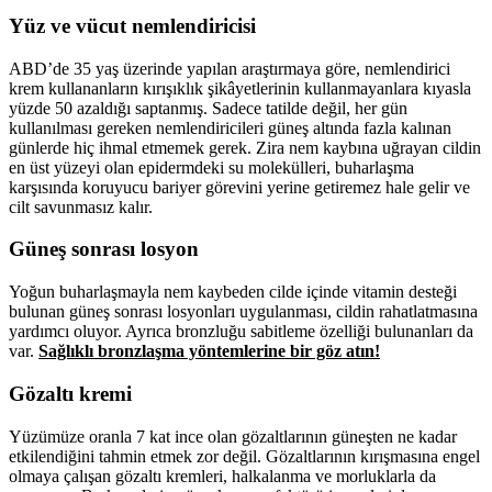
Yüz ve vücut nemlendiricisi
ABD’de 35 yaş üzerinde yapılan araştırmaya göre, nemlendirici
krem kullananların kırışıklık şikâyetlerinin kullanmayanlara kıyasla
yüzde 50 azaldığı saptanmış. Sadece tatilde değil, her gün
kullanılması gereken nemlendiricileri güneş altında fazla kalınan
günlerde hiç ihmal etmemek gerek. Zira nem kaybına uğrayan cildin
en üst yüzeyi olan epidermdeki su molekülleri, buharlaşma
karşısında koruyucu bariyer görevini yerine getiremez hale gelir ve
cilt savunmasız kalır.
Güneş sonrası losyon
Yoğun buharlaşmayla nem kaybeden cilde içinde vitamin desteği
bulunan güneş sonrası losyonları uygulanması, cildin rahatlatmasına
yardımcı oluyor. Ayrıca bronzluğu sabitleme özelliği bulunanları da
var.
Sağlıklı bronzlaşma yöntemlerine bir göz atın!
Gözaltı kremi
Yüzümüze oranla 7 kat ince olan gözaltlarının güneşten ne kadar
etkilendiğini tahmin etmek zor değil. Gözaltlarının kırışmasına engel
olmaya çalışan gözaltı kremleri, halkalanma ve morluklarla da