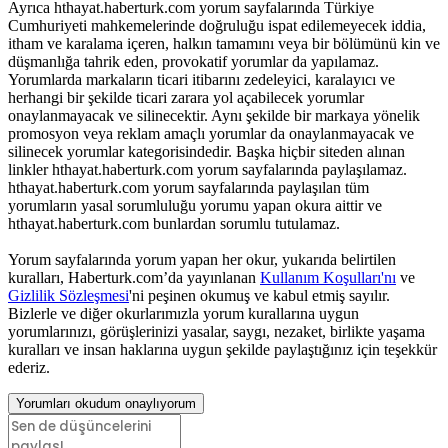
Ayrıca hthayat.haberturk.com yorum sayfalarında Türkiye
Cumhuriyeti mahkemelerinde doğruluğu ispat edilemeyecek iddia,
itham ve karalama içeren, halkın tamamını veya bir bölümünü kin ve
düşmanlığa tahrik eden, provokatif yorumlar da yapılamaz.
Yorumlarda markaların ticari itibarını zedeleyici, karalayıcı ve
herhangi bir şekilde ticari zarara yol açabilecek yorumlar
onaylanmayacak ve silinecektir. Aynı şekilde bir markaya yönelik
promosyon veya reklam amaçlı yorumlar da onaylanmayacak ve
silinecek yorumlar kategorisindedir. Başka hiçbir siteden alınan
linkler hthayat.haberturk.com yorum sayfalarında paylaşılamaz.
hthayat.haberturk.com yorum sayfalarında paylaşılan tüm
yorumların yasal sorumluluğu yorumu yapan okura aittir ve
hthayat.haberturk.com bunlardan sorumlu tutulamaz.
Yorum sayfalarında yorum yapan her okur, yukarıda belirtilen
kuralları, Haberturk.com’da yayınlanan
Kullanım Koşulları'nı
ve
Gizlilik Sözleşmesi
'ni peşinen okumuş ve kabul etmiş sayılır.
Bizlerle ve diğer okurlarımızla yorum kurallarına uygun
yorumlarınızı, görüşlerinizi yasalar, saygı, nezaket, birlikte yaşama
kuralları ve insan haklarına uygun şekilde paylaştığınız için teşekkür
ederiz.
Yorumları okudum onaylıyorum