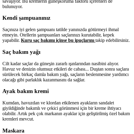
savaşıyor. Bu kremlerin güneşkoruma faktörü içerenleri de
bulunuyor.
Kendi şampuanınız
Saçınıza iyi gelen şampuanı tatilde yanınızda götürmeyi ihmal
etmeyin. Otellerin şampuanları saçlarınızı kurutabilir, kepek
yapabilir.
Kuru saç bakımı içinse bu ipuçlarını
takip edebilirsiniz.
Saç bakım yağı
Cilt kadar saçlar da güneşin zararlı ışınlarından nasibini alıyor.
Havuz ve denizin olumsuz etkileri de cabası... Duştan sonra saçlara
sürülecek birkaç damla bakım yağı, saçların beslenmesine yardımcı
olacağı gibi parlaklık kazanmasını da sağlar.
Ayak bakım kremi
Kumdan, havuzdan ve klordan etkilenen ayakların sandalet
giyildiğinde bakımlı ve çekici görünmesi için bir kreme ihtiyacı
olabilir. Artık pek çok markanın ayaklar için geliştirilmiş özel bakım
kremleri mevcut.
Maskara