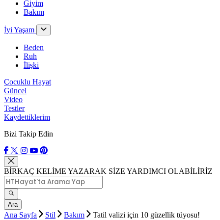
Giyim
Bakım
İyi Yaşam
Beden
Ruh
İlişki
Çocuklu Hayat
Güncel
Video
Testler
Kaydettiklerim
Bizi Takip Edin
BİRKAÇ KELİME YAZARAK SİZE YARDIMCI OLABİLİRİZ
Ara
Ana Sayfa
Stil
Bakım
Tatil valizi için 10 güzellik tüyosu!