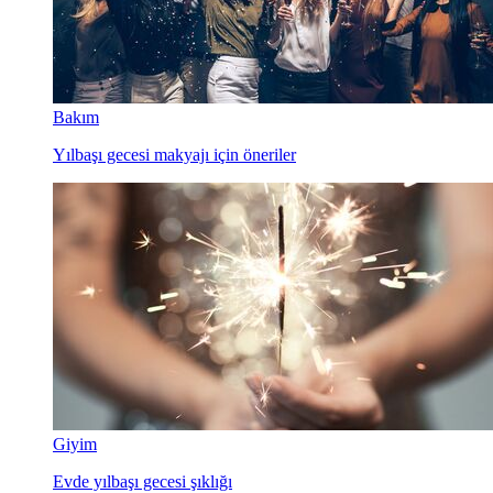
Bakım
Yılbaşı gecesi makyajı için öneriler
Giyim
Evde yılbaşı gecesi şıklığı