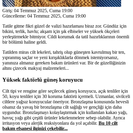
Giriş:
04 Temmuz 2025, Cuma 19:00
Güncelleme:
04 Temmuz 2025, Cuma 19:00
Tatile gitme fikri güzel de valizi hazırlaması biraz zor. Gündüz için
bikini, terlik, havlu; akşam için şık elbiseler ve yüksek ökçeleri
yerleştirmekle bitmiyor. Cildi korumak da tatil hazırlıklarının önemli
bir bölümü haline geldi.
Tatilden miras cilt lekeleri, tahriş olup güneşten kavrulmuş bir ten,
yıpranmış saçlar ve yeni kırışıklıklarla dönmek istemiyorsanız,
yanınıza almanız gereken bakım ürünleri var. Bir de güzelliğinizin
altını çizecek makyaj malzemeleri...
Yüksek faktörlü güneş koruyucu
Cilt tipi ve rengine göre seçilecek güneş koruyucu, açık tenliler için
50, koyu tenliler için 30 koruma faktörü içermeli. Uzmanlar, sivilceli
ciltlere yağsız koruyucular öneriyor. Bronzlaşma konusunda hevesli
olsanız da yavaş bir bronzlaşma cilt sağlığı ve gençliği için daha
uygundur. Bronzlaşmayı kolaylaştırmak için kullanılan kakao yağı,
havuç yağı gibi çeşitli ürünler lekelenmelere sebep olabilir. Ayrıca
irritasyon veya alerjik reaksiyonlara da yol açabilir.
Bu 10 cilt
bakım efsanesi ilginizi çekebilir...