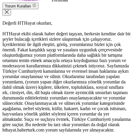
Yorum Kuralları
Değerli HTHayat okurları,
HTHayat ekibi olarak haber değeri taşıyan, herkesin kendine dair bir
şeyler bulacağı içerikleri sizlere ulaştırmak için çalışıyoruz.
İçeriklerimiz ile ilgili eleştiri, görüş, yorumlarınız bizler için çok
önemli. Fakat karşılıklı saygı ve yasalara uygunluk çerçevesinde
oluşturduğumuz yorum platformlarında daha sağlıklı bir tartışma
ortamını temin etmek amacıyla ortaya koyduğumuz bazı yorum ve
moderasyon kurallarımıza dikkatinizi çekmek istiyoruz. Sayfamızda
Türkiye Cumhuriyeti kanunlarına ve evrensel insan haklarına aykırı
yorumlar onaylanmaz ve silinir. Okurlarımız tarafından yapılan
yorumların, (yorum yapan diğer okurlarımıza yönelik yorumlar da
dahil olmak üzere) kişilere, ülkelere, topluluklara, sosyal sınıflara
ırk, cinsiyet, din, dil başta olmak üzere ayrımcılık unsurları taşıması
durumunda editörlerimiz yorumları onaylamayacaktır ve yorumlar
silinecektir. Onaylanmayacak ve silinecek yorumlar kategorisinde
aşağılama, nefret söylemi, küfür, hakaret, kadın ve çocuk istismarı,
hayvanlara yönelik şiddet söylemi içeren yorumlar da yer
almaktadır. Suçu ve suçluyu övmek, Türkiye Cumhuriyeti yasalarına
göre suçtur. Bu nedenle bu tarz okur yorumları da doğal olarak
hthayat.haberturk.com yorum sayfalarında yer almayacaktır.