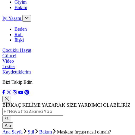
Giyim
Bakım
İyi Yaşam
Beden
Ruh
İlişki
Çocuklu Hayat
Güncel
Video
Testler
Kaydettiklerim
Bizi Takip Edin
BİRKAÇ KELİME YAZARAK SİZE YARDIMCI OLABİLİRİZ
Ara
Ana Sayfa
Stil
Bakım
Maskara fırçası nasıl olmalı?