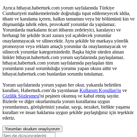
Ayrıca hthayat.haberturk.com yorum sayfalarında Türkiye
Cumhuriyeti mahkemelerinde doğruluğu ispat edilemeyecek iddia,
itham ve karalama içeren, halkın tamamını veya bir bölümünü kin ve
düşmanlığa tahrik eden, provokatif yorumlar da yapılamaz.
Yorumlarda markaların ticari itibarını zedeleyici, karalayıcı ve
herhangi bir şekilde ticari zarara yol açabilecek yorumlar
onaylanmayacak ve silinecektir. Aynı şekilde bir markaya yönelik
promosyon veya reklam amaçlı yorumlar da onaylanmayacak ve
silinecek yorumlar kategorisindedir. Başka hiçbir siteden alınan
linkler hthayat.haberturk.com yorum sayfalarında paylaşılamaz.
hthayat.haberturk.com yorum sayfalarında paylaşılan tüm
yorumların yasal sorumluluğu yorumu yapan okura aittir ve
hthayat.haberturk.com bunlardan sorumlu tutulamaz.
Yorum sayfalarında yorum yapan her okur, yukarıda belirtilen
kuralları, Haberturk.com’da yayınlanan
Kullanım Koşulları'nı
ve
Gizlilik Sözleşmesi
'ni peşinen okumuş ve kabul etmiş sayılır.
Bizlerle ve diğer okurlarımızla yorum kurallarına uygun
yorumlarınızı, görüşlerinizi yasalar, saygı, nezaket, birlikte yaşama
kuralları ve insan haklarına uygun şekilde paylaştığınız için teşekkür
ederiz.
Yorumları okudum onaylıyorum