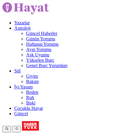
Yazarlar
Astroloji
Güncel Haberler
Günün Yorumu
Haftanın Yorumu
Ayın Yorumu
Aşk Uyumu
Yükselen Burç
Genel Burç Yorumları
Stil
Giyim
Bakım
İyi Yaşam
Beden
Ruh
İlişki
Çocuklu Hayat
Güncel