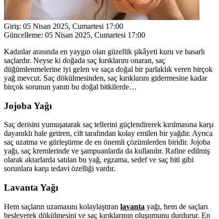
Giriş:
05 Nisan 2025, Cumartesi 17:00
Güncelleme:
05 Nisan 2025, Cumartesi 17:00
Kadınlar arasında en yaygın olan güzellik şikâyeti kuru ve hasarlı
saçlardır. Neyse ki doğada saç kırıklarını onaran, saç
düğümlenmelerine iyi gelen ve saça doğal bir parlaklık veren birçok
yağ mevcut. Saç dökülmesinden, saç kırıklarını gidermesine kadar
birçok sorunun yanıtı bu doğal bitkilerde…
Jojoba Yağı
Saç derisini yumuşatarak saç tellerini güçlendirerek kırılmasına karşı
dayanıklı hale getiren, cilt tarafından kolay emilen bir yağdır. Ayrıca
saç uzatma ve gürleştirme de en önemli çözümlerden biridir. Jojoba
yağı, saç kremlerinde ve şampuanlarda da kullanılır. Rafine edilmiş
olarak aktarlarda satılan bu yağ, egzama, sedef ve saç biti gibi
sorunlara karşı tedavi özelliği vardır.
Lavanta Yağı
Hem saçların uzamasını kolaylaştıran
lavanta
yağı, hem de saçları
besleyerek dökülmesini ve saç kırıklarının oluşumunu durdurur. En