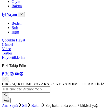
Giyim
Bakım
İyi Yaşam
Beden
Ruh
İlişki
Çocuklu Hayat
Güncel
Video
Testler
Kaydettiklerim
Bizi Takip Edin
BİRKAÇ KELİME YAZARAK SİZE YARDIMCI OLABİLİRİZ
Ara
Ana Sayfa
Stil
Bakım
Saç bakımında etkili 7 bitkisel yağ