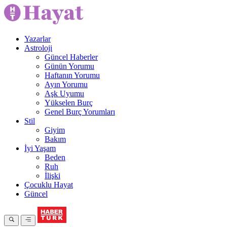
Yazarlar
Astroloji
Güncel Haberler
Günün Yorumu
Haftanın Yorumu
Ayın Yorumu
Aşk Uyumu
Yükselen Burç
Genel Burç Yorumları
Stil
Giyim
Bakım
İyi Yaşam
Beden
Ruh
İlişki
Çocuklu Hayat
Güncel