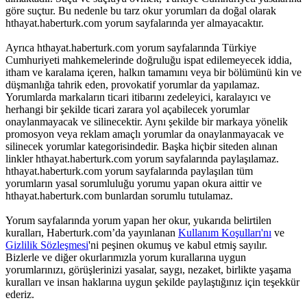
göre suçtur. Bu nedenle bu tarz okur yorumları da doğal olarak
hthayat.haberturk.com yorum sayfalarında yer almayacaktır.
Ayrıca hthayat.haberturk.com yorum sayfalarında Türkiye
Cumhuriyeti mahkemelerinde doğruluğu ispat edilemeyecek iddia,
itham ve karalama içeren, halkın tamamını veya bir bölümünü kin ve
düşmanlığa tahrik eden, provokatif yorumlar da yapılamaz.
Yorumlarda markaların ticari itibarını zedeleyici, karalayıcı ve
herhangi bir şekilde ticari zarara yol açabilecek yorumlar
onaylanmayacak ve silinecektir. Aynı şekilde bir markaya yönelik
promosyon veya reklam amaçlı yorumlar da onaylanmayacak ve
silinecek yorumlar kategorisindedir. Başka hiçbir siteden alınan
linkler hthayat.haberturk.com yorum sayfalarında paylaşılamaz.
hthayat.haberturk.com yorum sayfalarında paylaşılan tüm
yorumların yasal sorumluluğu yorumu yapan okura aittir ve
hthayat.haberturk.com bunlardan sorumlu tutulamaz.
Yorum sayfalarında yorum yapan her okur, yukarıda belirtilen
kuralları, Haberturk.com’da yayınlanan
Kullanım Koşulları'nı
ve
Gizlilik Sözleşmesi
'ni peşinen okumuş ve kabul etmiş sayılır.
Bizlerle ve diğer okurlarımızla yorum kurallarına uygun
yorumlarınızı, görüşlerinizi yasalar, saygı, nezaket, birlikte yaşama
kuralları ve insan haklarına uygun şekilde paylaştığınız için teşekkür
ederiz.