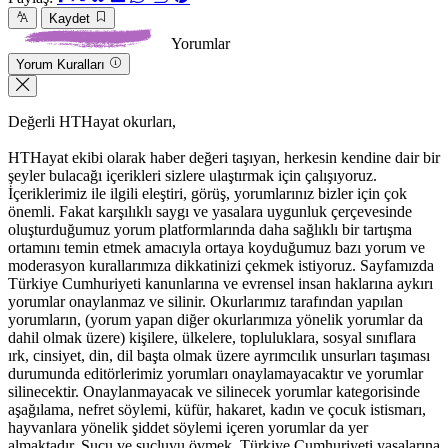
Kaydet
Yorumlar
Yorum Kuralları
Değerli HTHayat okurları,
HTHayat ekibi olarak haber değeri taşıyan, herkesin kendine dair bir
şeyler bulacağı içerikleri sizlere ulaştırmak için çalışıyoruz.
İçeriklerimiz ile ilgili eleştiri, görüş, yorumlarınız bizler için çok
önemli. Fakat karşılıklı saygı ve yasalara uygunluk çerçevesinde
oluşturduğumuz yorum platformlarında daha sağlıklı bir tartışma
ortamını temin etmek amacıyla ortaya koyduğumuz bazı yorum ve
moderasyon kurallarımıza dikkatinizi çekmek istiyoruz. Sayfamızda
Türkiye Cumhuriyeti kanunlarına ve evrensel insan haklarına aykırı
yorumlar onaylanmaz ve silinir. Okurlarımız tarafından yapılan
yorumların, (yorum yapan diğer okurlarımıza yönelik yorumlar da
dahil olmak üzere) kişilere, ülkelere, topluluklara, sosyal sınıflara
ırk, cinsiyet, din, dil başta olmak üzere ayrımcılık unsurları taşıması
durumunda editörlerimiz yorumları onaylamayacaktır ve yorumlar
silinecektir. Onaylanmayacak ve silinecek yorumlar kategorisinde
aşağılama, nefret söylemi, küfür, hakaret, kadın ve çocuk istismarı,
hayvanlara yönelik şiddet söylemi içeren yorumlar da yer
almaktadır. Suçu ve suçluyu övmek, Türkiye Cumhuriyeti yasalarına