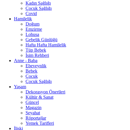
Kadın Sağlığı
Çocuk Sağlığı
Covid
Hamilelik
Doğum
Emzirme
Lohusa
Gebelik Günlüğü
Hafta Hafta Hamilelik
Tüp Bebek
İsim Rehberi
Anne - Baba
Ebeveynlik
Bebek
Çocuk
Çocuk Sağlığı
Yaşam
Dekorasyon Önerileri
Kültür & Sanat
Güncel
Magazin
Seyahat
Röportajlar
Yemek Tarifleri
İlişki