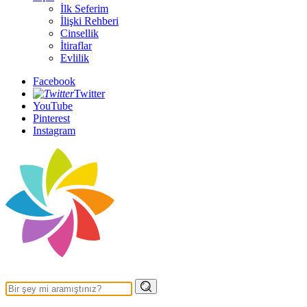
İlk Seferim
İlişki Rehberi
Cinsellik
İtiraflar
Evlilik
Facebook
Twitter
YouTube
Pinterest
Instagram