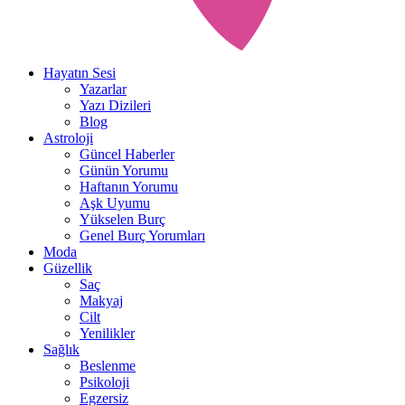
Hayatın Sesi
Yazarlar
Yazı Dizileri
Blog
Astroloji
Güncel Haberler
Günün Yorumu
Haftanın Yorumu
Aşk Uyumu
Yükselen Burç
Genel Burç Yorumları
Moda
Güzellik
Saç
Makyaj
Cilt
Yenilikler
Sağlık
Beslenme
Psikoloji
Egzersiz