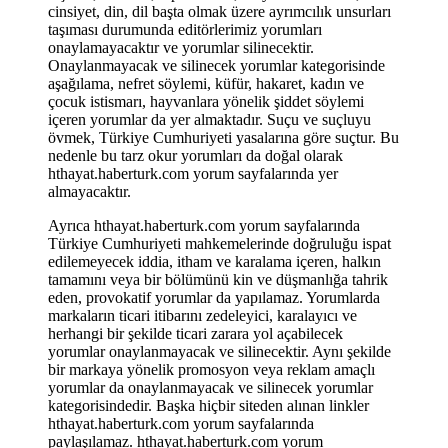
cinsiyet, din, dil başta olmak üzere ayrımcılık unsurları
taşıması durumunda editörlerimiz yorumları
onaylamayacaktır ve yorumlar silinecektir.
Onaylanmayacak ve silinecek yorumlar kategorisinde
aşağılama, nefret söylemi, küfür, hakaret, kadın ve
çocuk istismarı, hayvanlara yönelik şiddet söylemi
içeren yorumlar da yer almaktadır. Suçu ve suçluyu
övmek, Türkiye Cumhuriyeti yasalarına göre suçtur. Bu
nedenle bu tarz okur yorumları da doğal olarak
hthayat.haberturk.com yorum sayfalarında yer
almayacaktır.
Ayrıca hthayat.haberturk.com yorum sayfalarında
Türkiye Cumhuriyeti mahkemelerinde doğruluğu ispat
edilemeyecek iddia, itham ve karalama içeren, halkın
tamamını veya bir bölümünü kin ve düşmanlığa tahrik
eden, provokatif yorumlar da yapılamaz. Yorumlarda
markaların ticari itibarını zedeleyici, karalayıcı ve
herhangi bir şekilde ticari zarara yol açabilecek
yorumlar onaylanmayacak ve silinecektir. Aynı şekilde
bir markaya yönelik promosyon veya reklam amaçlı
yorumlar da onaylanmayacak ve silinecek yorumlar
kategorisindedir. Başka hiçbir siteden alınan linkler
hthayat.haberturk.com yorum sayfalarında
paylaşılamaz. hthayat.haberturk.com yorum