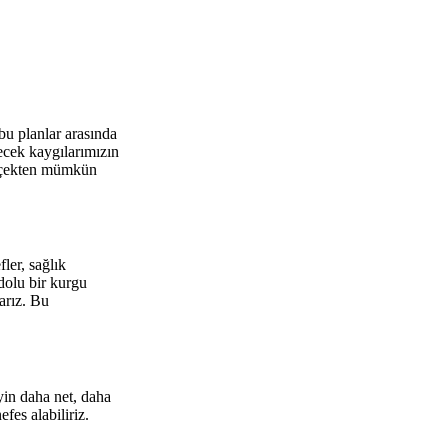
u planlar arasında
ecek kaygılarımızın
gerçekten mümkün
ler, sağlık
dolu bir kurgu
arız. Bu
yin daha net, daha
fes alabiliriz.