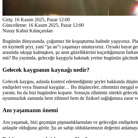
Giriş:
16 Kasım 2025, Pazar 12:00
Güncelleme:
16 Kasım 2025, Pazar 12:00
Nuray Kabut Kılınçarslan
Bugünün dünyasında, çoğumuz bir koşuşturma halinde yaşıyoruz. Pla
en kıymetli şeyi, yani “şu an”ı yaşamayı unutuyoruz. Oysaki hayat ge
arasında sıkışıp kalmışken, şu anın güzelliklerini kaçırdığımızın far
mü? Bu yazımda, geleceğe kaygıyla bakmak yerine bugünün gücünden
Gelecek kaygısının kaynağı nedir?
Gelecek kaygısı, aslında kontrol edemediğimiz şeyler hakkında düşünmek
endişeleri veya finansal kaygılar… Bu düşünceler, zihnimizi meşgul ed
yaratır, bu da bizi bugünden koparır. Sonuçta zihnimiz sürekli gelece
uyumsuzluk zamanla hem zihinsel hem de fiziksel sağlığımıza zarar ver
Anı yaşamanın önemi
Anı yaşamak, bizi geçmişin pişmanlıklarından ve geleceğin endişelerind
anlaşılır olduğunu görür. Şu an sahip olduklarımızın değerini anlamaya 