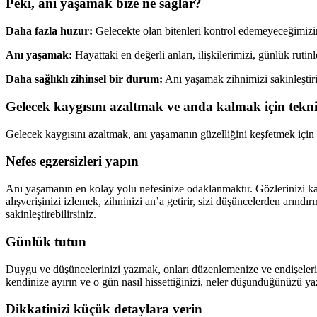
Peki, anı yaşamak bize ne sağlar?
Daha fazla huzur:
Gelecekte olan bitenleri kontrol edemeyeceğimizin 
Anı yaşamak:
Hayattaki en değerli anları, ilişkilerimizi, günlük ruti
Daha sağlıklı zihinsel bir durum:
Anı yaşamak zihnimizi sakinleştirir, 
Gelecek kaygısını azaltmak ve anda kalmak için tekni
Gelecek kaygısını azaltmak, anı yaşamanın güzelliğini keşfetmek için ba
Nefes egzersizleri yapın
Anı yaşamanın en kolay yolu nefesinize odaklanmaktır. Gözlerinizi kapa
alışverişinizi izlemek, zihninizi an’a getirir, sizi düşüncelerden arınd
sakinleştirebilirsiniz.
Günlük tutun
Duygu ve düşüncelerinizi yazmak, onları düzenlemenize ve endişeleri
kendinize ayırın ve o gün nasıl hissettiğinizi, neler düşündüğünüzü yaz
Dikkatinizi küçük detaylara verin