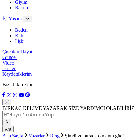
Giyim
Bakım
İyi Yaşam
Beden
Ruh
İlişki
Çocuklu Hayat
Güncel
Video
Testler
Kaydettiklerim
Bizi Takip Edin
BİRKAÇ KELİME YAZARAK SİZE YARDIMCI OLABİLİRİZ
Ara
Ana Sayfa
Yazarlar
Blog
Şimdi ve burada olmanın gücü