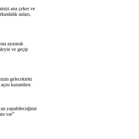
ninizi ana çeker ve
kındalık anları,
ona ayırarak
mleyin ve geçip
nizin gelecekteki
açısı kazandırır.
 an yapabileceğiniz
anı var”