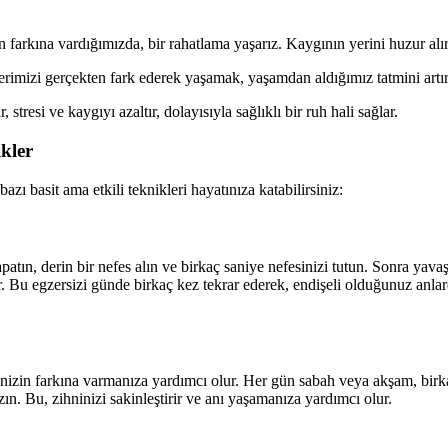
farkına vardığımızda, bir rahatlama yaşarız. Kaygının yerini huzur alır
nlerimizi gerçekten fark ederek yaşamak, yaşamdan aldığımız tatmini artır
stresi ve kaygıyı azaltır, dolayısıyla sağlıklı bir ruh hali sağlar.
kler
zı basit ama etkili teknikleri hayatınıza katabilirsiniz:
tın, derin bir nefes alın ve birkaç saniye nefesinizi tutun. Sonra yava
ırır. Bu egzersizi günde birkaç kez tekrar ederek, endişeli olduğunuz anla
nizin farkına varmanıza yardımcı olur. Her gün sabah veya akşam, birk
ın. Bu, zihninizi sakinleştirir ve anı yaşamanıza yardımcı olur.