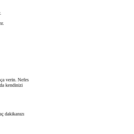
.
ır.
şça verin. Nefes
rda kendinizi
aç dakikanızı