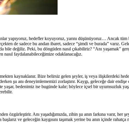
nlar yapıyoruz, hedefler koyuyoruz, yarını düşünüyoruz… Ancak tüm b
rçekten de sadece bu andan ibaret, sadece “şimdi ve burada” varız. Gel
kında bile değiliz. Peki, bu döngüden nasıl çıkabiliriz? “Anı yaşamak” 
 nasıl faydalanabileceğimize odaklanacağız.
ten kaynaklanır. Bize belirsiz gelen şeyler, iş veya ilişkilerdeki hedef
erken şu anı deneyimlememizi zorlaştırır. Kaygı, geleceğe dair endişe 
kte yaşar, bedenimiz ise bugünde kalır; böylece içsel bir uyumsuzluk yaş
ebilir.
en özgürleştirir. Anı yaşadığımızda, zihin şu anın farkına varır, her şe
başlarız ve geleceğin kaygısını taşımak yerine bu anın içinde rahatça ne