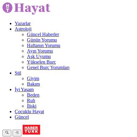
Yazarlar
Astroloji
Güncel Haberler
Günün Yorumu
Haftanın Yorumu
Ayın Yorumu
Aşk Uyumu
Yükselen Burç
Genel Burç Yorumları
Stil
Giyim
Bakım
İyi Yaşam
Beden
Ruh
İlişki
Çocuklu Hayat
Güncel