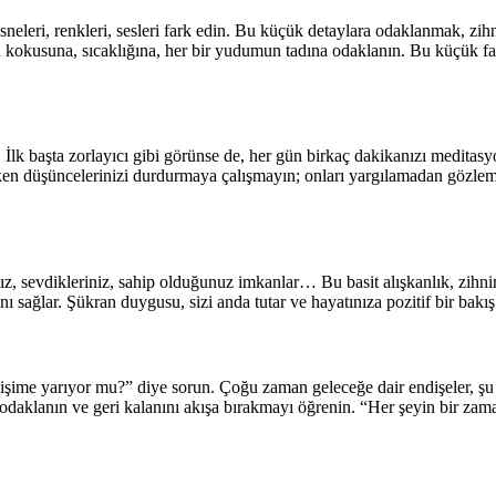
neleri, renkleri, sesleri fark edin. Bu küçük detaylara odaklanmak, zih
 kokusuna, sıcaklığına, her bir yudumun tadına odaklanın. Bu küçük far
İlk başta zorlayıcı gibi görünse de, her gün birkaç dakikanızı meditasy
arken düşüncelerinizi durdurmaya çalışmayın; onları yargılamadan gözle
z, sevdikleriniz, sahip olduğunuz imkanlar… Bu basit alışkanlık, zihni
sağlar. Şükran duygusu, sizi anda tutar ve hayatınıza pozitif bir bakış 
işime yarıyor mu?” diye sorun. Çoğu zaman geleceğe dair endişeler, şu
 odaklanın ve geri kalanını akışa bırakmayı öğrenin. “Her şeyin bir zam