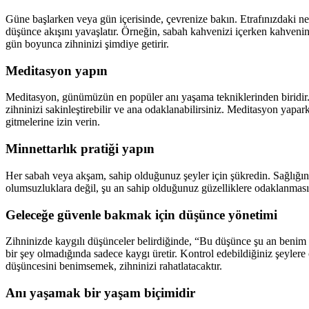
Güne başlarken veya gün içerisinde, çevrenize bakın. Etrafınızdaki nes
düşünce akışını yavaşlatır. Örneğin, sabah kahvenizi içerken kahvenin
gün boyunca zihninizi şimdiye getirir.
Meditasyon yapın
Meditasyon, günümüzün en popüler anı yaşama tekniklerinden biridir. 
zihninizi sakinleştirebilir ve ana odaklanabilirsiniz. Meditasyon yap
gitmelerine izin verin.
Minnettarlık pratiği yapın
Her sabah veya akşam, sahip olduğunuz şeyler için şükredin. Sağlığını
olumsuzluklara değil, şu an sahip olduğunuz güzelliklere odaklanmasını 
Geleceğe güvenle bakmak için düşünce yönetimi
Zihninizde kaygılı düşünceler belirdiğinde, “Bu düşünce şu an benim 
bir şey olmadığında sadece kaygı üretir. Kontrol edebildiğiniz şeylere
düşüncesini benimsemek, zihninizi rahatlatacaktır.
Anı yaşamak bir yaşam biçimidir