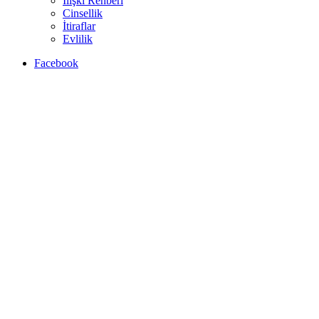
İlişki Rehberi
Cinsellik
İtiraflar
Evlilik
Facebook