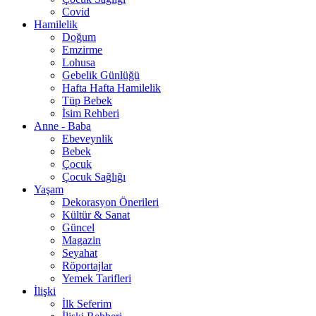
Covid
Hamilelik
Doğum
Emzirme
Lohusa
Gebelik Günlüğü
Hafta Hafta Hamilelik
Tüp Bebek
İsim Rehberi
Anne - Baba
Ebeveynlik
Bebek
Çocuk
Çocuk Sağlığı
Yaşam
Dekorasyon Önerileri
Kültür & Sanat
Güncel
Magazin
Seyahat
Röportajlar
Yemek Tarifleri
İlişki
İlk Seferim