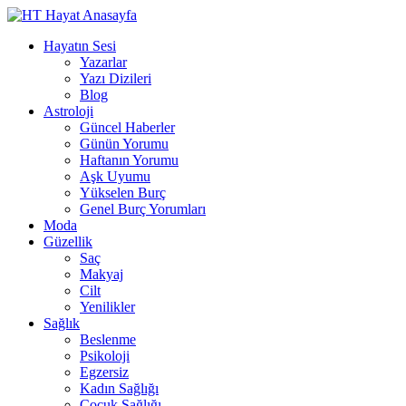
Hayatın Sesi
Yazarlar
Yazı Dizileri
Blog
Astroloji
Güncel Haberler
Günün Yorumu
Haftanın Yorumu
Aşk Uyumu
Yükselen Burç
Genel Burç Yorumları
Moda
Güzellik
Saç
Makyaj
Cilt
Yenilikler
Sağlık
Beslenme
Psikoloji
Egzersiz
Kadın Sağlığı
Çocuk Sağlığı