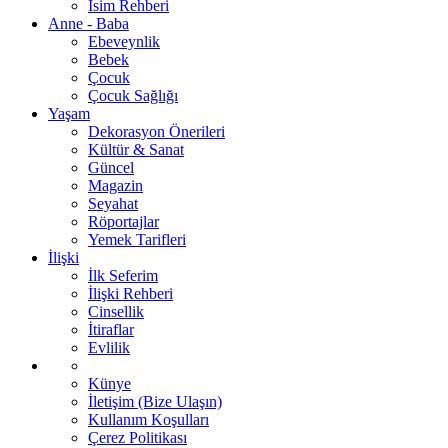
İsim Rehberi
Anne - Baba
Ebeveynlik
Bebek
Çocuk
Çocuk Sağlığı
Yaşam
Dekorasyon Önerileri
Kültür & Sanat
Güncel
Magazin
Seyahat
Röportajlar
Yemek Tarifleri
İlişki
İlk Seferim
İlişki Rehberi
Cinsellik
İtiraflar
Evlilik
Künye
İletişim (Bize Ulaşın)
Kullanım Koşulları
Çerez Politikası