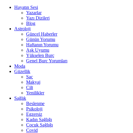
Hayatın Sesi
Yazarlar
Yazı Dizileri
Blog
Astroloji
Güncel Haberler
Günün Yorumu
Haftanın Yorumu
Aşk Uyumu
Yükselen Burç
Genel Burç Yorumları
Moda
Güzellik
Saç
Makyaj
Cilt
Yenilikler
Sağlık
Beslenme
Psikoloji
Egzersiz
Kadın Sağlığı
Çocuk Sağlığı
Covid