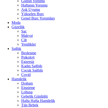
Günün Yorumu
Haftanın Yorumu
Aşk Uyumu
Yükselen Burç
Genel Burç Yorumları
Moda
Güzellik
Saç
Makyaj
Cilt
Yenilikler
Sağlık
Beslenme
Psikoloji
Egzersiz
Kadın Sağlığı
Çocuk Sağlığı
Covid
Hamilelik
Doğum
Emzirme
Lohusa
Gebelik Günlüğü
Hafta Hafta Hamilelik
Tüp Bebek