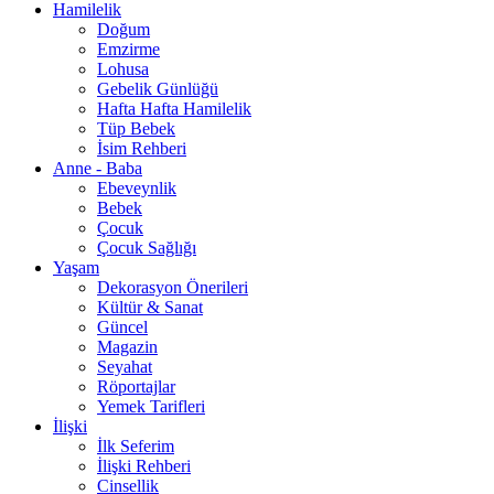
Hamilelik
Doğum
Emzirme
Lohusa
Gebelik Günlüğü
Hafta Hafta Hamilelik
Tüp Bebek
İsim Rehberi
Anne - Baba
Ebeveynlik
Bebek
Çocuk
Çocuk Sağlığı
Yaşam
Dekorasyon Önerileri
Kültür & Sanat
Güncel
Magazin
Seyahat
Röportajlar
Yemek Tarifleri
İlişki
İlk Seferim
İlişki Rehberi
Cinsellik