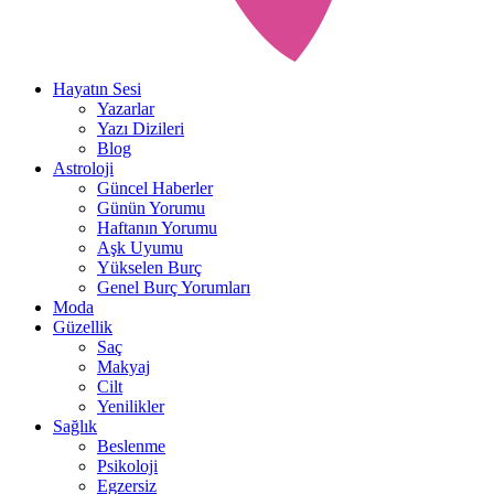
Hayatın Sesi
Yazarlar
Yazı Dizileri
Blog
Astroloji
Güncel Haberler
Günün Yorumu
Haftanın Yorumu
Aşk Uyumu
Yükselen Burç
Genel Burç Yorumları
Moda
Güzellik
Saç
Makyaj
Cilt
Yenilikler
Sağlık
Beslenme
Psikoloji
Egzersiz