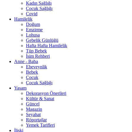
Kadın Sağlığı
Çocuk Sağlığı
Covid
Hamilelik
Doğum
Emzirme
Lohusa
Gebelik Günlüğü
Hafta Hafta Hamilelik
Tüp Bebek
İsim Rehberi
Anne - Baba
Ebeveynlik
Bebek
Çocuk
Çocuk Sağlığı
Yaşam
Dekorasyon Önerileri
Kültür & Sanat
Güncel
Magazin
Seyahat
Röportajlar
Yemek Tarifleri
İlişki