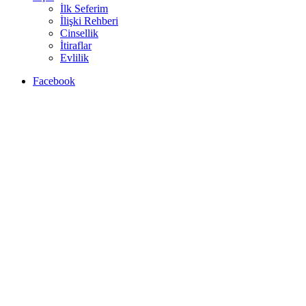
İlk Seferim
İlişki Rehberi
Cinsellik
İtiraflar
Evlilik
Facebook