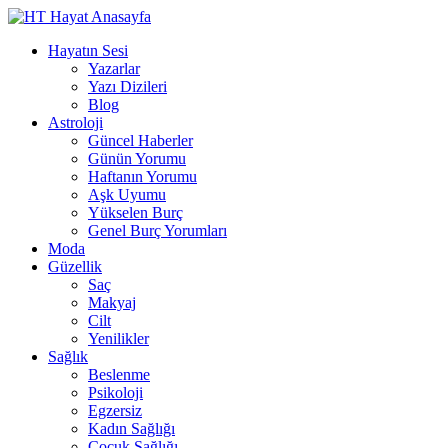
Hayatın Sesi
Yazarlar
Yazı Dizileri
Blog
Astroloji
Güncel Haberler
Günün Yorumu
Haftanın Yorumu
Aşk Uyumu
Yükselen Burç
Genel Burç Yorumları
Moda
Güzellik
Saç
Makyaj
Cilt
Yenilikler
Sağlık
Beslenme
Psikoloji
Egzersiz
Kadın Sağlığı
Çocuk Sağlığı