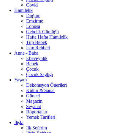
Covid
Hamilelik
Doğum
Emzirme
Lohusa
Gebelik Günlüğü
Hafta Hafta Hamilelik
Tüp Bebek
İsim Rehberi
Anne - Baba
Ebeveynlik
Bebek
Çocuk
Çocuk Sağlığı
Yaşam
Dekorasyon Önerileri
Kültür & Sanat
Güncel
Magazin
Seyahat
Röportajlar
Yemek Tarifleri
İlişki
İlk Seferim