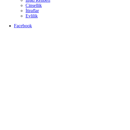
İlişki Rehberi
Cinsellik
İtiraflar
Evlilik
Facebook