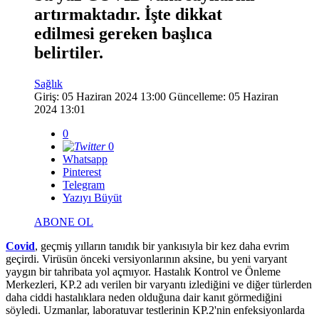
artırmaktadır. İşte dikkat
edilmesi gereken başlıca
belirtiler.
Sağlık
Giriş: 05 Haziran 2024 13:00
Güncelleme: 05 Haziran
2024 13:01
0
0
Whatsapp
Pinterest
Telegram
Yazıyı Büyüt
ABONE OL
Covid
, geçmiş yılların tanıdık bir yankısıyla bir kez daha evrim
geçirdi. Virüsün önceki versiyonlarının aksine, bu yeni varyant
yaygın bir tahribata yol açmıyor. Hastalık Kontrol ve Önleme
Merkezleri, KP.2 adı verilen bir varyantı izlediğini ve diğer türlerden
daha ciddi hastalıklara neden olduğuna dair kanıt görmediğini
söyledi. Uzmanlar, laboratuvar testlerinin KP.2'nin enfeksiyonlarda