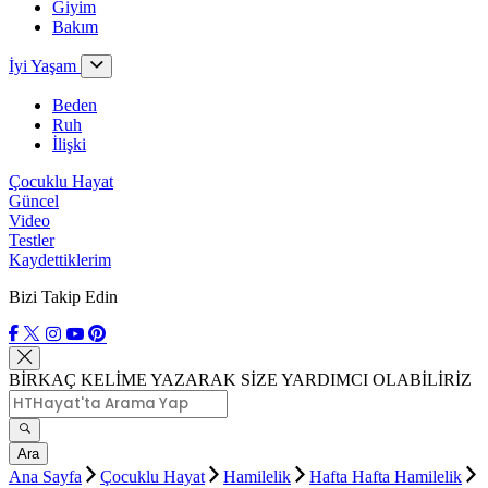
Giyim
Bakım
İyi Yaşam
Beden
Ruh
İlişki
Çocuklu Hayat
Güncel
Video
Testler
Kaydettiklerim
Bizi Takip Edin
BİRKAÇ KELİME YAZARAK SİZE YARDIMCI OLABİLİRİZ
Ara
Ana Sayfa
Çocuklu Hayat
Hamilelik
Hafta Hafta Hamilelik