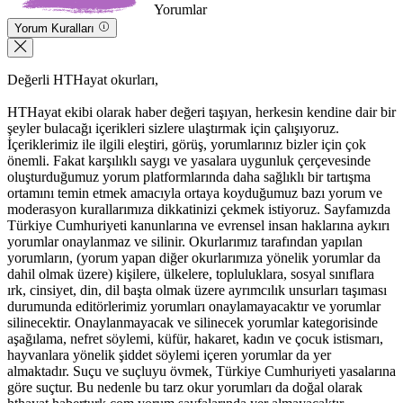
Yorumlar
Yorum Kuralları
Değerli HTHayat okurları,
HTHayat ekibi olarak haber değeri taşıyan, herkesin kendine dair bir
şeyler bulacağı içerikleri sizlere ulaştırmak için çalışıyoruz.
İçeriklerimiz ile ilgili eleştiri, görüş, yorumlarınız bizler için çok
önemli. Fakat karşılıklı saygı ve yasalara uygunluk çerçevesinde
oluşturduğumuz yorum platformlarında daha sağlıklı bir tartışma
ortamını temin etmek amacıyla ortaya koyduğumuz bazı yorum ve
moderasyon kurallarımıza dikkatinizi çekmek istiyoruz. Sayfamızda
Türkiye Cumhuriyeti kanunlarına ve evrensel insan haklarına aykırı
yorumlar onaylanmaz ve silinir. Okurlarımız tarafından yapılan
yorumların, (yorum yapan diğer okurlarımıza yönelik yorumlar da
dahil olmak üzere) kişilere, ülkelere, topluluklara, sosyal sınıflara
ırk, cinsiyet, din, dil başta olmak üzere ayrımcılık unsurları taşıması
durumunda editörlerimiz yorumları onaylamayacaktır ve yorumlar
silinecektir. Onaylanmayacak ve silinecek yorumlar kategorisinde
aşağılama, nefret söylemi, küfür, hakaret, kadın ve çocuk istismarı,
hayvanlara yönelik şiddet söylemi içeren yorumlar da yer
almaktadır. Suçu ve suçluyu övmek, Türkiye Cumhuriyeti yasalarına
göre suçtur. Bu nedenle bu tarz okur yorumları da doğal olarak