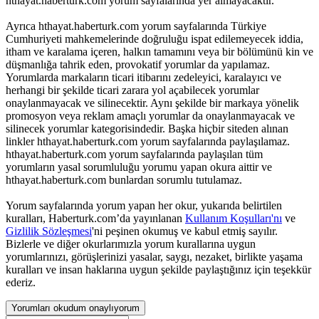
hthayat.haberturk.com yorum sayfalarında yer almayacaktır.
Ayrıca hthayat.haberturk.com yorum sayfalarında Türkiye
Cumhuriyeti mahkemelerinde doğruluğu ispat edilemeyecek iddia,
itham ve karalama içeren, halkın tamamını veya bir bölümünü kin ve
düşmanlığa tahrik eden, provokatif yorumlar da yapılamaz.
Yorumlarda markaların ticari itibarını zedeleyici, karalayıcı ve
herhangi bir şekilde ticari zarara yol açabilecek yorumlar
onaylanmayacak ve silinecektir. Aynı şekilde bir markaya yönelik
promosyon veya reklam amaçlı yorumlar da onaylanmayacak ve
silinecek yorumlar kategorisindedir. Başka hiçbir siteden alınan
linkler hthayat.haberturk.com yorum sayfalarında paylaşılamaz.
hthayat.haberturk.com yorum sayfalarında paylaşılan tüm
yorumların yasal sorumluluğu yorumu yapan okura aittir ve
hthayat.haberturk.com bunlardan sorumlu tutulamaz.
Yorum sayfalarında yorum yapan her okur, yukarıda belirtilen
kuralları, Haberturk.com’da yayınlanan
Kullanım Koşulları'nı
ve
Gizlilik Sözleşmesi
'ni peşinen okumuş ve kabul etmiş sayılır.
Bizlerle ve diğer okurlarımızla yorum kurallarına uygun
yorumlarınızı, görüşlerinizi yasalar, saygı, nezaket, birlikte yaşama
kuralları ve insan haklarına uygun şekilde paylaştığınız için teşekkür
ederiz.
Yorumları okudum onaylıyorum