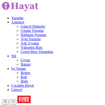
Yazarlar
Astroloji
Güncel Haberler
Günün Yorumu
Haftanın Yorumu
Ayın Yorumu
Aşk Uyumu
Yükselen Burç
Genel Burç Yorumları
Stil
Giyim
Bakım
İyi Yaşam
Beden
Ruh
İlişki
Çocuklu Hayat
Güncel