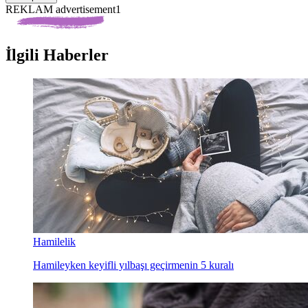
REKLAM advertisement1
İlgili Haberler
Hamilelik
Hamileyken keyifli yılbaşı geçirmenin 5 kuralı