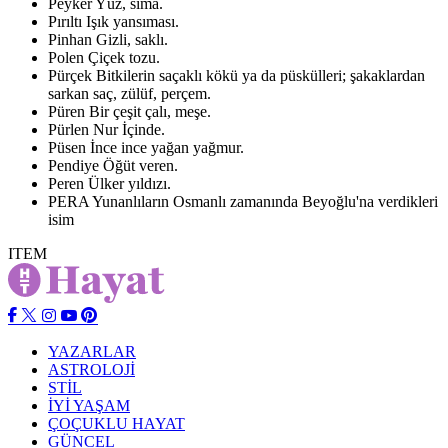
Peyker
Yüz, sima.
Pırıltı
Işık yansıması.
Pinhan
Gizli, saklı.
Polen
Çiçek tozu.
Pürçek
Bitkilerin saçaklı kökü ya da püskülleri; şakaklardan
sarkan saç, zülüf, perçem.
Püren
Bir çeşit çalı, meşe.
Pürlen
Nur İçinde.
Püsen
İnce ince yağan yağmur.
Pendiye
Öğüt veren.
Peren
Ülker yıldızı.
PERA
Yunanlıların Osmanlı zamanında Beyoğlu'na verdikleri
isim
ITEM
YAZARLAR
ASTROLOJİ
STİL
İYİ YAŞAM
ÇOÇUKLU HAYAT
GÜNCEL