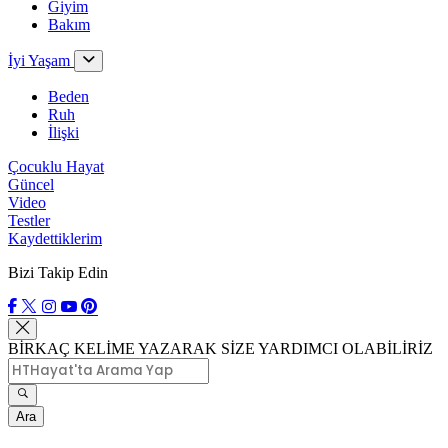
Giyim
Bakım
İyi Yaşam
Beden
Ruh
İlişki
Çocuklu Hayat
Güncel
Video
Testler
Kaydettiklerim
Bizi Takip Edin
BİRKAÇ KELİME YAZARAK SİZE YARDIMCI OLABİLİRİZ
Ara