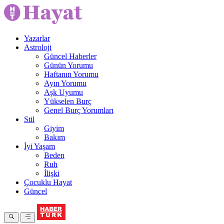
Yazarlar
Astroloji
Güncel Haberler
Günün Yorumu
Haftanın Yorumu
Ayın Yorumu
Aşk Uyumu
Yükselen Burç
Genel Burç Yorumları
Stil
Giyim
Bakım
İyi Yaşam
Beden
Ruh
İlişki
Çocuklu Hayat
Güncel