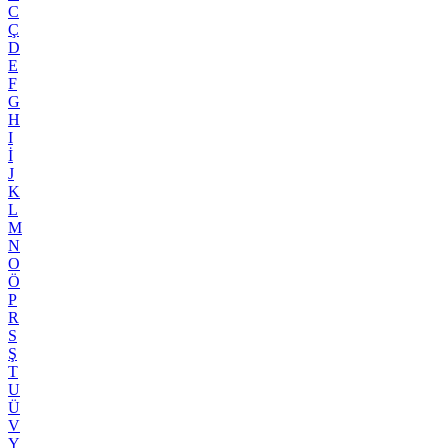
C
Ç
D
E
F
G
H
I
İ
J
K
L
M
N
O
Ö
P
R
S
Ş
T
U
Ü
V
Y