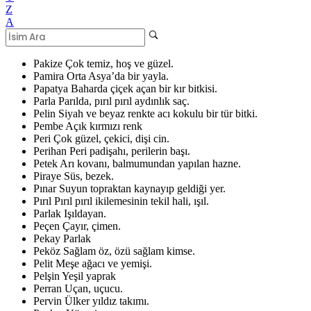
Z
A
Pakize
Çok temiz, hoş ve güzel.
Pamira
Orta Asya’da bir yayla.
Papatya
Baharda çiçek açan bir kır bitkisi.
Parla
Parılda, pırıl pırıl aydınlık saç.
Pelin
Siyah ve beyaz renkte acı kokulu bir tür bitki.
Pembe
Açık kırmızı renk
Peri
Çok güzel, çekici, dişi cin.
Perihan
Peri padişahı, perilerin başı.
Petek
Arı kovanı, balmumundan yapılan hazne.
Piraye
Süs, bezek.
Pınar
Suyun topraktan kaynayıp geldiği yer.
Pırıl
Pırıl pırıl ikilemesinin tekil hali, ışıl.
Parlak
Işıldayan.
Peçen
Çayır, çimen.
Pekay
Parlak
Peköz
Sağlam öz, özü sağlam kimse.
Pelit
Meşe ağacı ve yemişi.
Pelşin
Yeşil yaprak
Perran
Uçan, uçucu.
Pervin
Ülker yıldız takımı.