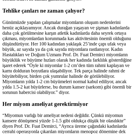
Tehlike çanları ne zaman çalıyor?
Günümüzde yapılan çalışmalar miyomların oluşum nedenlerini
henüz açıklayamıyor. Ancak durağan yaşayan ve şişman kadınlarda
daha çok görülmesine karşın atletik kadınlarda daha seyrek ortaya
çıkması, miyomlardan korunmada kas aktivitesinin önemli olduğunu
düşündürüyor. Her 100 kadından yaklaşık 25’inde çapı ufak veya
büyük, az sayıda ya da çok sayıda miyomlara rastlanıyor. Kadın
Hastalıkları ve Doğum Uzmanı Prof. Dr. Fuat Demirci miyomların
büyüklük ve büyüme hızları olarak her kadında farklılık gösterdiğine
işaret ederek “Öyle ki miyomlar 1-2 cm’den tüm rahmi kaplayan ve
karnı dolduran boyutlara ulaşabiliyor. Tek parça halinde rahmi de
büyütebiliyor, birden çok yumrular halinde de görülebiliyor.
Miyomların yılda 1-2 cm büyümeleri normal kabul ediliyor, ancak
yılda 1.5-2 kat büyürlerse, bu durum kanser (sarkom) gibi önemli bir
sorunun habercisi olabiliyor.” diyor.
Her miyom ameliyat gerektirmiyor
“Miyomun varlığı bir ameliyat nedeni değildir. Çünkü miyomun
kansere dönüşmesi yüzde 1-1.5 gibi oldukça düşük bir olasılıktır”
diyen Prof. Dr. Fuat Demirci, “Ayrıca üreme çağındaki kadınlarda
cerrahi operasyonla çıkarılan miyomların menopoz dönemine dek