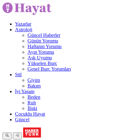
Yazarlar
Astroloji
Güncel Haberler
Günün Yorumu
Haftanın Yorumu
Ayın Yorumu
Aşk Uyumu
Yükselen Burç
Genel Burç Yorumları
Stil
Giyim
Bakım
İyi Yaşam
Beden
Ruh
İlişki
Çocuklu Hayat
Güncel