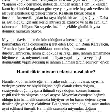
“Laparoskopik cerrahide, göbek deliğinden açılan 1 cm’lik kesiden
karın içerisindeki organları görmeye yarayan teleskop adı verilen bir
alet yerleştirilerek gerçekleştiriliyor. Kesilerin küçük olması
öncelikle kozmetik açıdan hastaya büyük bir avantaj sağlıyor. Daha
az ağrı olduğu için ağrı kesici ihtiyacı da azalıyor ve hasta aynı gün
taburcu edilebiliyor. Bu sayede, hızlı bir şekilde günlük hayata
dönmek mümkün oluyor.
Miyom tedavisinde mümkün olduğunca üreme organlarını
korumaktan yana olduklarına işaret eden Doç. Dr. Rana Karayalçın,
“Ancak miyomlar çıkartıldıktan sonra oluşan kanama
durdurulamıyorsa, rahim içi dokuda aşırı gelişme, rahmin tamamında
büyüme varsa, miyomektomi ameliyatı yapılamıyorsa veya kişi
doğurganlık yaşını geçirmişse rahmin alınması tercih ediliyor” diyor.
Hamilelikte miyom tedavisi nasıl olur?
Hamilelik döneminde eğer anne adayında miyom varsa; sayısına,
yerleşim yerine ve büyüklüğüne bağlı olarak erken doğum,
sezaryenle doğum yapma ihtimali veya doğum sonrası kanama
çeşitli risklerin oluşmasına yol açıyor. Miyomlar östrojene bağımlı
olduğu için hamilelik sırasında büyüyor ve bu bazen dejenerasyon
denilen ağrıya sebep olabiliyor. Bu ağrının erken doğum sancısından
ayırt edilmesi önemli. Hamilelik sırasında miyomlar, doğum