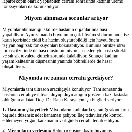
laparoskopik olarak yapılabilen cerrahi sonrasında kadının üreme
fonksiyonları da korunabiliyor.
Miyom alınmazsa sorunlar artıyor
Miyomlar alınmadığı takdirde hastanın organlarında bası
yapabiliyor. Aynı zamanda boyutunun çok büyümesi durumunda ise
karın içerisinde ciddi bir hacim oluşturabildiği için hayati önem
taşıyan bağırsak fonksiyonları bozulabiliyor. Bununla birlikte idrar
torbası üzerinde de bası oluşturan miyomlar nedeniyle hasta sürekli
ve sık sık tuvalete gitmek zorunda kalabiliyor. Sonuçta kadının
yaşam kalitesinin düşmesinin yanında böbreklerde de hasar
oluşabiliyor.
Miyomda ne zaman cerrahi gerekiyor?
Miyomlarda tanı ultrason aracılığıyla konuluyor. Tanı sonrasında
hastanın cerrahiye ihtiyaç duyup duymadığını gösteren bazı kıstaslar
olduğunu anlatan Doç. Dr. Rana Karayalçın, şu bilgileri veriyor:
1- Hastanın şikayetleri:
Miyomların kadınlarda yarattığı sıkıntıların
başında düzensiz adet kanaması geliyor. İlaç tedavileriyle kontrol
edilemeyen yoğun kanamanın varlığında cerrahi tercih ediliyor.
2- Miyomların yerleşimi:
Rahim içerisine doğru büyümüş