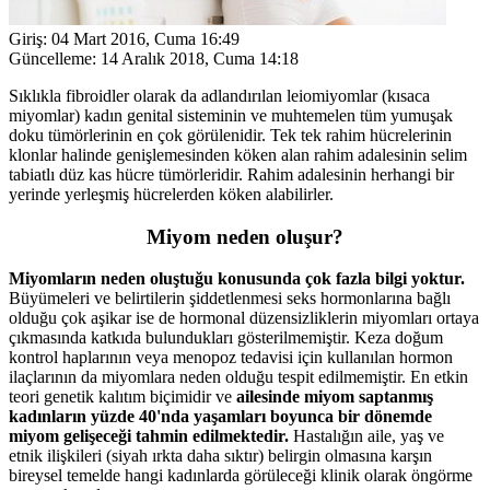
Giriş:
04 Mart 2016, Cuma 16:49
Güncelleme:
14 Aralık 2018, Cuma 14:18
Sıklıkla fibroidler olarak da adlandırılan leiomiyomlar (kısaca
miyomlar) kadın genital sisteminin ve muhtemelen tüm yumuşak
doku tümörlerinin en çok görülenidir. Tek tek rahim hücrelerinin
klonlar halinde genişlemesinden köken alan rahim adalesinin selim
tabiatlı düz kas hücre tümörleridir. Rahim adalesinin herhangi bir
yerinde yerleşmiş hücrelerden köken alabilirler.
Miyom neden oluşur?
Miyomların neden oluştuğu konusunda çok fazla bilgi yoktur.
Büyümeleri ve belirtilerin şiddetlenmesi seks hormonlarına bağlı
olduğu çok aşikar ise de hormonal düzensizliklerin miyomları ortaya
çıkmasında katkıda bulundukları gösterilmemiştir. Keza doğum
kontrol haplarının veya menopoz tedavisi için kullanılan hormon
ilaçlarının da miyomlara neden olduğu tespit edilmemiştir. En etkin
teori genetik kalıtım biçimidir ve
ailesinde miyom saptanmış
kadınların yüzde 40'nda yaşamları boyunca bir dönemde
miyom gelişeceği tahmin edilmektedir.
Hastalığın aile, yaş ve
etnik ilişkileri (siyah ırkta daha sıktır) belirgin olmasına karşın
bireysel temelde hangi kadınlarda görüleceği klinik olarak öngörme