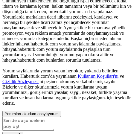
Cumhuriyeti mahkemelerinde doğruluğu ispat edilemeyecek iddia,
itham ve karalama içeren, halkın tamamını veya bir bölümünü kin ve
düşmanlığa tahrik eden, provokatif yorumlar da yapılamaz.
Yorumlarda markaların ticari itibarını zedeleyici, karalayıcı ve
herhangi bir şekilde ticari zarara yol açabilecek yorumlar
onaylanmayacak ve silinecektir. Aynı şekilde bir markaya yönelik
promosyon veya reklam amaçlı yorumlar da onaylanmayacak ve
silinecek yorumlar kategorisindedir. Başka hiçbir siteden alınan
linkler hthayat.haberturk.com yorum sayfalarında paylaşılamaz.
hthayat.haberturk.com yorum sayfalarında paylaşılan tüm
yorumların yasal sorumluluğu yorumu yapan okura aittir ve
hthayat.haberturk.com bunlardan sorumlu tutulamaz.
Yorum sayfalarında yorum yapan her okur, yukarıda belirtilen
kuralları, Haberturk.com’da yayınlanan
Kullanım Koşulları'nı
ve
Gizlilik Sözleşmesi
'ni peşinen okumuş ve kabul etmiş sayılır.
Bizlerle ve diğer okurlarımızla yorum kurallarına uygun
yorumlarınızı, görüşlerinizi yasalar, saygı, nezaket, birlikte yaşama
kuralları ve insan haklarına uygun şekilde paylaştığınız için teşekkür
ederiz.
Yorumları okudum onaylıyorum