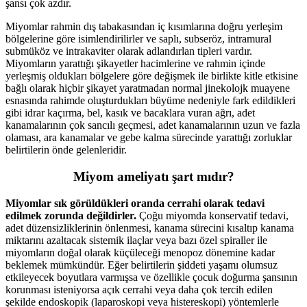
şansı çok azdır.
Miyomlar rahmin dış tabakasından iç kısımlarına doğru yerleşim
bölgelerine göre isimlendirilirler ve saplı, subseröz, intramural
submüköz ve intrakaviter olarak adlandırlan tipleri vardır.
Miyomların yarattığı şikayetler hacimlerine ve rahmin içinde
yerleşmiş oldukları bölgelere göre değişmek ile birlikte kitle etkisine
bağlı olarak hiçbir şikayet yaratmadan normal jinekolojk muayene
esnasında rahimde oluşturdukları büyüme nedeniyle fark edildikleri
gibi idrar kaçırma, bel, kasık ve bacaklara vuran ağrı, adet
kanamalarının çok sancılı geçmesi, adet kanamalarının uzun ve fazla
olaması, ara kanamalar ve gebe kalma sürecinde yarattığı zorluklar
belirtilerin önde gelenleridir.
Miyom ameliyatı şart mıdır?
Miyomlar sık görüldükleri oranda cerrahi olarak tedavi
edilmek zorunda değildirler.
Çoğu miyomda konservatif tedavi,
adet düzensizliklerinin önlenmesi, kanama sürecini kısaltıp kanama
miktarını azaltacak sistemik ilaçlar veya bazı özel spiraller ile
miyomların doğal olarak küçüleceği menopoz dönemine kadar
beklemek mümkündür. Eğer belirtilerin şiddeti yaşamı olumsuz
etkileyecek boyutlara varmışsa ve özellikle çocuk doğurma şansının
korunması isteniyorsa açık cerrahi veya daha çok tercih edilen
şekilde endoskopik (laparoskopi veya histereskopi) yöntemlerle