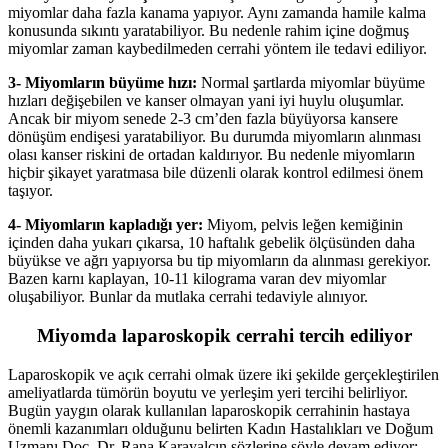
miyomlar daha fazla kanama yapıyor. Aynı zamanda hamile kalma
konusunda sıkıntı yaratabiliyor. Bu nedenle rahim içine doğmuş
miyomlar zaman kaybedilmeden cerrahi yöntem ile tedavi ediliyor.
3- Miyomların büyüme hızı:
Normal şartlarda miyomlar büyüme
hızları değişebilen ve kanser olmayan yani iyi huylu oluşumlar.
Ancak bir miyom senede 2-3 cm’den fazla büyüyorsa kansere
dönüşüm endişesi yaratabiliyor. Bu durumda miyomların alınması
olası kanser riskini de ortadan kaldırıyor. Bu nedenle miyomların
hiçbir şikayet yaratmasa bile düzenli olarak kontrol edilmesi önem
taşıyor.
4- Miyomların kapladığı yer:
Miyom, pelvis leğen kemiğinin
içinden daha yukarı çıkarsa, 10 haftalık gebelik ölçüsünden daha
büyükse ve ağrı yapıyorsa bu tip miyomların da alınması gerekiyor.
Bazen karnı kaplayan, 10-11 kilograma varan dev miyomlar
oluşabiliyor. Bunlar da mutlaka cerrahi tedaviyle alınıyor.
Miyomda laparoskopik cerrahi tercih ediliyor
Laparoskopik ve açık cerrahi olmak üzere iki şekilde gerçekleştirilen
ameliyatlarda tümörün boyutu ve yerleşim yeri tercihi belirliyor.
Bugün yaygın olarak kullanılan laparoskopik cerrahinin hastaya
önemli kazanımları olduğunu belirten Kadın Hastalıkları ve Doğum
Uzmanı Doç. Dr. Rana Karayalçın sözlerine şöyle devam ediyor;