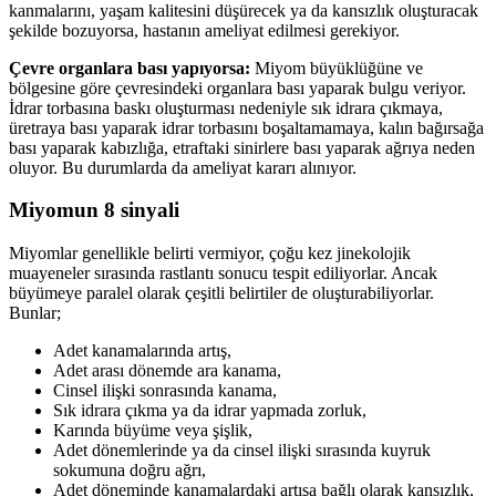
kanmalarını, yaşam kalitesini düşürecek ya da kansızlık oluşturacak
şekilde bozuyorsa, hastanın ameliyat edilmesi gerekiyor.
Çevre organlara bası yapıyorsa:
Miyom büyüklüğüne ve
bölgesine göre çevresindeki organlara bası yaparak bulgu veriyor.
İdrar torbasına baskı oluşturması nedeniyle sık idrara çıkmaya,
üretraya bası yaparak idrar torbasını boşaltamamaya, kalın bağırsağa
bası yaparak kabızlığa, etraftaki sinirlere bası yaparak ağrıya neden
oluyor. Bu durumlarda da ameliyat kararı alınıyor.
Miyomun 8 sinyali
Miyomlar genellikle belirti vermiyor, çoğu kez jinekolojik
muayeneler sırasında rastlantı sonucu tespit ediliyorlar. Ancak
büyümeye paralel olarak çeşitli belirtiler de oluşturabiliyorlar.
Bunlar;
Adet kanamalarında artış,
Adet arası dönemde ara kanama,
Cinsel ilişki sonrasında kanama,
Sık idrara çıkma ya da idrar yapmada zorluk,
Karında büyüme veya şişlik,
Adet dönemlerinde ya da cinsel ilişki sırasında kuyruk
sokumuna doğru ağrı,
Adet döneminde kanamalardaki artışa bağlı olarak kansızlık,