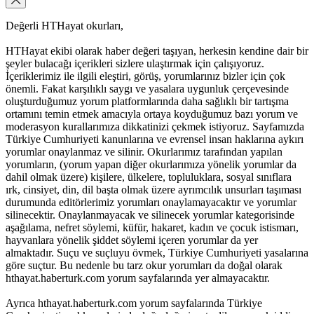
Değerli HTHayat okurları,
HTHayat ekibi olarak haber değeri taşıyan, herkesin kendine dair bir
şeyler bulacağı içerikleri sizlere ulaştırmak için çalışıyoruz.
İçeriklerimiz ile ilgili eleştiri, görüş, yorumlarınız bizler için çok
önemli. Fakat karşılıklı saygı ve yasalara uygunluk çerçevesinde
oluşturduğumuz yorum platformlarında daha sağlıklı bir tartışma
ortamını temin etmek amacıyla ortaya koyduğumuz bazı yorum ve
moderasyon kurallarımıza dikkatinizi çekmek istiyoruz. Sayfamızda
Türkiye Cumhuriyeti kanunlarına ve evrensel insan haklarına aykırı
yorumlar onaylanmaz ve silinir. Okurlarımız tarafından yapılan
yorumların, (yorum yapan diğer okurlarımıza yönelik yorumlar da
dahil olmak üzere) kişilere, ülkelere, topluluklara, sosyal sınıflara
ırk, cinsiyet, din, dil başta olmak üzere ayrımcılık unsurları taşıması
durumunda editörlerimiz yorumları onaylamayacaktır ve yorumlar
silinecektir. Onaylanmayacak ve silinecek yorumlar kategorisinde
aşağılama, nefret söylemi, küfür, hakaret, kadın ve çocuk istismarı,
hayvanlara yönelik şiddet söylemi içeren yorumlar da yer
almaktadır. Suçu ve suçluyu övmek, Türkiye Cumhuriyeti yasalarına
göre suçtur. Bu nedenle bu tarz okur yorumları da doğal olarak
hthayat.haberturk.com yorum sayfalarında yer almayacaktır.
Ayrıca hthayat.haberturk.com yorum sayfalarında Türkiye