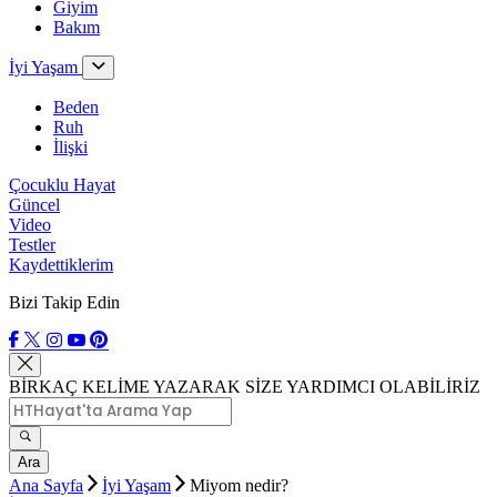
Giyim
Bakım
İyi Yaşam
Beden
Ruh
İlişki
Çocuklu Hayat
Güncel
Video
Testler
Kaydettiklerim
Bizi Takip Edin
BİRKAÇ KELİME YAZARAK SİZE YARDIMCI OLABİLİRİZ
Ara
Ana Sayfa
İyi Yaşam
Miyom nedir?