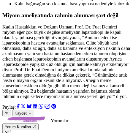
Kalın bağırsağın son kısmına bası yapması nedeniyle kabızlık.
Miyom ameliyatında rahmin alınması şart değil
Kadın Hastalıkları ve Doğum Uzmanı Prof. Dr. Fuat Demirci
miyom eğer çok büyük değilse ameliyatın laparoskopi ile kapalı
olarak yapılması gerektiğini vurgulayarak, “Bunun nedeni ise
laparoskopinin hastaya avantajlar sağlaması. Ciltte büyük kesi
olmaması, daha az ağrı, daha az kanama ve enfeksiyon riskinin daha
az olmasının yanı sıra hastanın hastaneden erken taburcu olup işine
erken başlaması laparoskopinin avantajlarını oluşturuyor. Ayrıca
laparoskopide yapışıklık az olduğu için hamile kalmayı etkilemiyor”
diyor. Prof. Dr. Fuat Demirci miyom ameliyatlarında rahmin
alınmasına gerek olmadığına da dikkat çekerek, “Günümüzde artık
hasta olmayan organı kesinlikle almıyoruz. Örneğin meme
kanserinde eskiden olduğu gibi tüm meme değil yalnızca kanserli
bölge alınıyor. Bu bağlamda hastanın yaşından bağımsız olarak
rahminin değil sadece miyomlarının alınması yeterli geliyor” diyor.
Paylaş:
Kaydet
Yorumlar
Yorum Kuralları