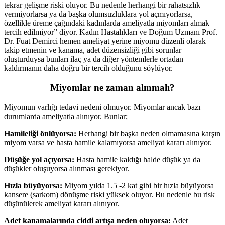
tekrar gelişme riski oluyor. Bu nedenle herhangi bir rahatsızlık
vermiyorlarsa ya da başka olumsuzluklara yol açmıyorlarsa,
özellikle üreme çağındaki kadınlarda ameliyatla miyomları almak
tercih edilmiyor” diyor. Kadın Hastalıkları ve Doğum Uzmanı Prof.
Dr. Fuat Demirci hemen ameliyat yerine miyomu düzenli olarak
takip etmenin ve kanama, adet düzensizliği gibi sorunlar
oluşturduysa bunları ilaç ya da diğer yöntemlerle ortadan
kaldırmanın daha doğru bir tercih olduğunu söylüyor.
Miyomlar ne zaman alınmalı?
Miyomun varlığı tedavi nedeni olmuyor. Miyomlar ancak bazı
durumlarda ameliyatla alınıyor. Bunlar;
Hamileliği önlüyorsa:
Herhangi bir başka neden olmamasına karşın
miyom varsa ve hasta hamile kalamıyorsa ameliyat kararı alınıyor.
Düşüğe yol açıyorsa:
Hasta hamile kaldığı halde düşük ya da
düşükler oluşuyorsa alınması gerekiyor.
Hızla büyüyorsa:
Miyom yılda 1.5 -2 kat gibi bir hızla büyüyorsa
kansere (sarkom) dönüşme riski yüksek oluyor. Bu nedenle bu risk
düşünülerek ameliyat kararı alınıyor.
Adet kanamalarında ciddi artışa neden oluyorsa:
Adet