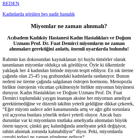
BEDEN
Kadınlarda görülen beş nadir hastalık
Miyomlar ne zaman alınmalı?
Acıbadem Kadıköy Hastanesi Kadın Hastalıkları ve Doğum
Uzmanı Prof. Dr. Fuat Demirci miyomların ne zaman
alınmaları gerektiğini anlattı, önemli uyarılarda bulundu!
Rahmin kas dokusundan kaynaklanan iyi huylu tümörler olarak
tanımlanan miyomlar oldukça sık görülüyor. Öyle ki ülkemizde
yaklaşık her 4 kadından birinde miyom tespit ediliyor. En sık üreme
çağında olan 25-45 yaş grubundaki kadınlarda rastlanıyor. Bunun
nedeni ise üreme çağında salgılanan östrojen hormonu. Menopozla
birlikte östrojenin vücuttan çekilmesiyle birlikte miyomun büyümesi
duruyor. Kadın Hastalıkları ve Doğum Uzmanı Prof. Dr. Fuat
Demirci toplumdaki yaygın inanışın aksine her miyomun ameliyat
gerektirmediğine ve düzenli takibin yeterli geldiğine dikkat çekerek,
“Eğer miyom sadece adet kanamasında artış ve ağrı gibi sorunlara
yol açıyorsa bunlara yönelik tedavi yeterli oluyor. Ancak bazı
durumlar var ki miyomların mutlaka ameliyatla alınmaları büyük
önem taşıyor, çünkü geç kalındığında ameliyatın şekli değişiyor,
rahim alınmak zorunda kalınabiliyor” diyor. Peki, miyomlarda
cerrahi tedavi ne zaman gündeme geliyor?