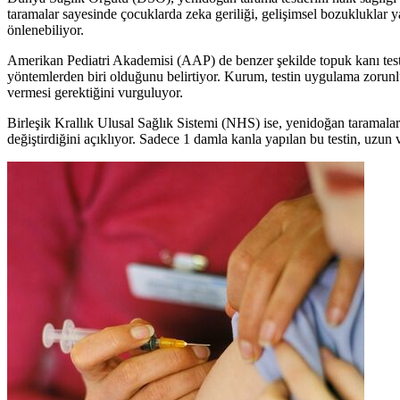
taramalar sayesinde çocuklarda zeka geriliği, gelişimsel bozukluklar y
önlenebiliyor.
Amerikan Pediatri Akademisi (AAP) de benzer şekilde topuk kanı testi
yöntemlerden biri olduğunu belirtiyor. Kurum, testin uygulama zorun
vermesi gerektiğini vurguluyor.
Birleşik Krallık Ulusal Sağlık Sistemi (NHS) ise, yenidoğan taramalar
değiştirdiğini açıklıyor. Sadece 1 damla kanla yapılan bu testin, uzun v