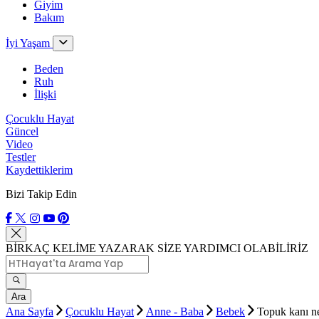
Giyim
Bakım
İyi Yaşam
Beden
Ruh
İlişki
Çocuklu Hayat
Güncel
Video
Testler
Kaydettiklerim
Bizi Takip Edin
BİRKAÇ KELİME YAZARAK SİZE YARDIMCI OLABİLİRİZ
Ara
Ana Sayfa
Çocuklu Hayat
Anne - Baba
Bebek
Topuk kanı ne