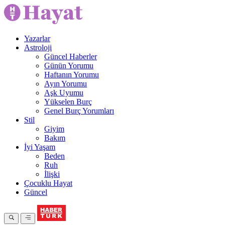
Yazarlar
Astroloji
Güncel Haberler
Günün Yorumu
Haftanın Yorumu
Ayın Yorumu
Aşk Uyumu
Yükselen Burç
Genel Burç Yorumları
Stil
Giyim
Bakım
İyi Yaşam
Beden
Ruh
İlişki
Çocuklu Hayat
Güncel