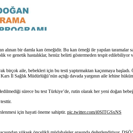
 alınan bir damla kan örneğidir. Bu kan örneği ile yapılan taramalar s
ik ve genetik hastalıklar, henüz belirti göstermeden tespit edilebiliyor 
rak birçok aile, bebekleri için bu testi yaptırmaktan kaçınmaya başladı.
ı Kars İl Sağlık Müdürlüğü’nün açtığı davada yargının aile lehine hükü
ddedilmediği sürece bu test Türkiye’de, rutin olarak her yeni doğan bebe
esttir.
önlenmesi için hayati öneme sahiptir.
pic.twitter.com/i0SITGSxNS
 açısından yüksek öncelikli müdahaleler arasında değerlendiriyor. DSÖ’