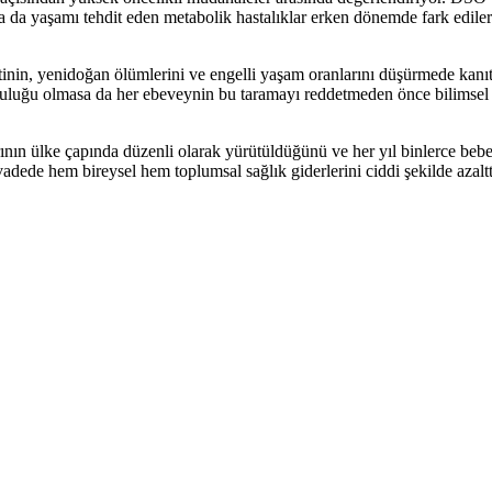
a da yaşamı tehdit eden metabolik hastalıklar erken dönemde fark edilere
nin, yenidoğan ölümlerini ve engelli yaşam oranlarını düşürmede kanıta
luluğu olmasa da her ebeveynin bu taramayı reddetmeden önce bilimsel b
ının ülke çapında düzenli olarak yürütüldüğünü ve her yıl binlerce bebe
adede hem bireysel hem toplumsal sağlık giderlerini ciddi şekilde azalttığ