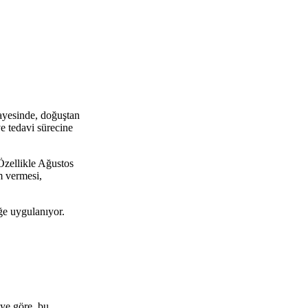
ayesinde, doğuştan
ve tedavi sürecine
 Özellikle Ağustos
m vermesi,
ğe uygulanıyor.
ye göre, bu