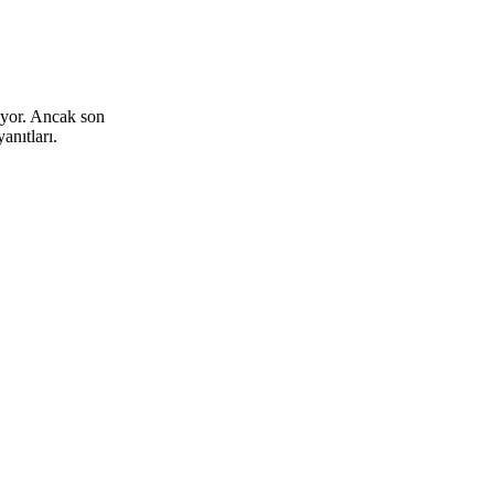
liyor. Ancak son
anıtları.