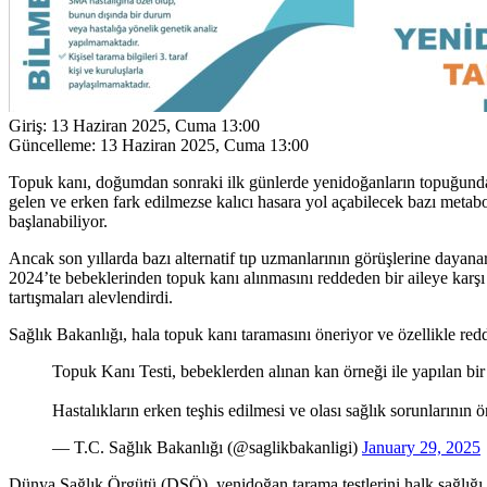
Giriş:
13 Haziran 2025, Cuma 13:00
Güncelleme:
13 Haziran 2025, Cuma 13:00
Topuk kanı, doğumdan sonraki ilk günlerde yenidoğanların topuğundan
gelen ve erken fark edilmezse kalıcı hasara yol açabilecek bazı metabol
başlanabiliyor.
Ancak son yıllarda bazı alternatif tıp uzmanlarının görüşlerine dayana
2024’te bebeklerinden topuk kanı alınmasını reddeden bir aileye karş
tartışmaları alevlendirdi.
Sağlık Bakanlığı, hala topuk kanı taramasını öneriyor ve özellikle re
Topuk Kanı Testi, bebeklerden alınan kan örneği ile yapılan bir t
Hastalıkların erken teşhis edilmesi ve olası sağlık sorunlarının 
— T.C. Sağlık Bakanlığı (@saglikbakanligi)
January 29, 2025
Dünya Sağlık Örgütü (DSÖ), yenidoğan tarama testlerini halk sağlığı