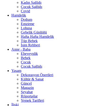
Kadın Sağlığı
Çocuk Sağlığı
Covid
Hamilelik
Doğum
Emzirme
Lohusa
Gebelik Günlüğü
Hafta Hafta Hamilelik
Tüp Bebek
İsim Rehberi
Anne - Baba
Ebeveynlik
Bebek
Çocuk
Çocuk Sağlığı
Yaşam
Dekorasyon Önerileri
Kültür & Sanat
Güncel
Magazin
Seyahat
Röportajlar
Yemek Tarifleri
İlişki