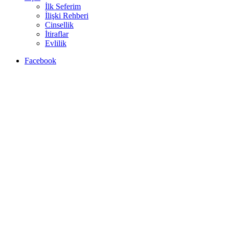
İlk Seferim
İlişki Rehberi
Cinsellik
İtiraflar
Evlilik
Facebook