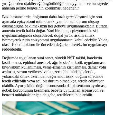
yırtığa neden olabileceği öngörüldüğünde uygulanır ve bu sayede
annenin perine bölgesinin korunması hedeflenir.
Bazı hastanelerde, doğumun daha hızlı gerçekleşmesi için son
aşamada epizyotomi rutin olarak, yani bir acil durum oluşup
oluşmadığına bakılmaksızın her gebeye uygulanmaktadır. Burada,
annenin tercih hakkı doğar. Yani bir anne, epizyotomi kesisi
uygulanmadığında oluşabilecek doğal yırtık riskini almak
istemeyerek rutin epizyotomi uygulanmasını kabul edebilir. Ya da,
olası riskleri doktoru ile önceden değerlendirerek, bu uygulamayı
reddedebilir.
Doğumda uygulanan suni sancı, sürekli NST takibi, hareketin
kısıtlanması, epidural anestezi, ağrı kesici/narkotik uygulanması,
kivi/vakum kullanılması, yeme-içmenin kısıtlanması, damar yolu
açılması, serum verilmesi ve benzeri tıbbi müdahaleler de,
yukarıdaki örnek üzerinden değerlendirirsek, doğum sürecinde
tercih edilebilir veya acil bir durum olmadıkça, tercih edilmiyor
olabilir. Aynı şekilde doğum sonrasında da plasentanın ayrılması,
göbek kordonunun kesilmesi, bebeğe uygulanan aspirasyon ve
benzeri müdahaleler için de gebe, tercihlerini bildirebilir.