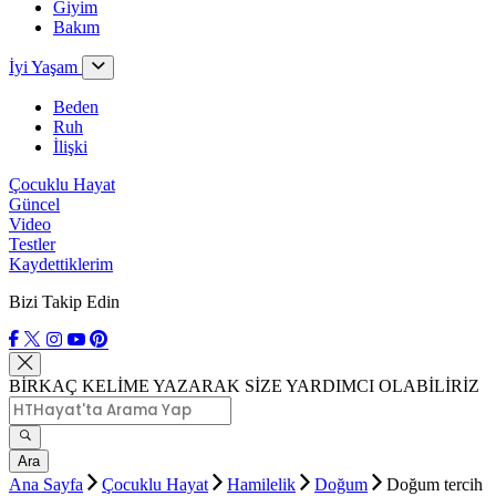
Giyim
Bakım
İyi Yaşam
Beden
Ruh
İlişki
Çocuklu Hayat
Güncel
Video
Testler
Kaydettiklerim
Bizi Takip Edin
BİRKAÇ KELİME YAZARAK SİZE YARDIMCI OLABİLİRİZ
Ara
Ana Sayfa
Çocuklu Hayat
Hamilelik
Doğum
Doğum tercih