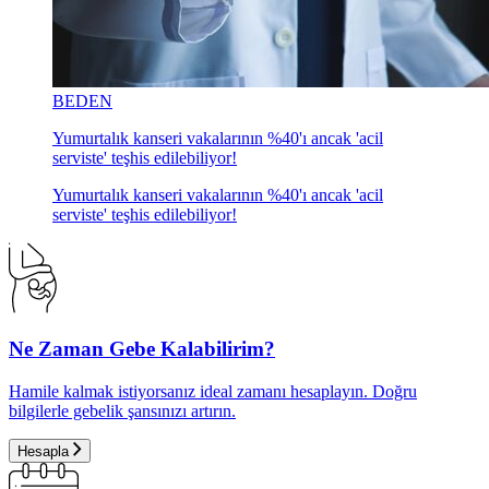
BEDEN
Yumurtalık kanseri vakalarının %40'ı ancak 'acil
serviste' teşhis edilebiliyor!
Yumurtalık kanseri vakalarının %40'ı ancak 'acil
serviste' teşhis edilebiliyor!
Ne Zaman Gebe Kalabilirim?
Hamile kalmak istiyorsanız ideal zamanı hesaplayın. Doğru
bilgilerle gebelik şansınızı artırın.
Hesapla