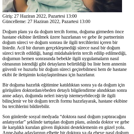
Giriş:
27 Haziran 2022, Pazartesi 13:00
Güncelleme:
27 Haziran 2022, Pazartesi 13:00
Doğum planı ya da doğum tercih formu, doğuma girmeden önce
hastane ekibine iletilmek üzere hazırlanan ve gebe ile partnerinin
doğum süreci ve doğum sonrası ile ilgili tercihlerini içeren bir
listedir. Acil bir durum gerçekleşmediği sürece nasıl bir doğum
süreci tercih edildiği, hangi müdahalelerin tercih edilip edilmediği,
doğumun hemen sonrasında bebekle ilgili uygulamaların nasıl
olmasının istendiği gibi detayların belirtildiği bu liste hem annenin
güvenli ve huzurlu bir doğum süreci geçirebilmesi hem de hastane
ekibi ile iletişimin kolaylaştırılması için hazırlanır.
Bir doğuma hazırlık eğitimine katıldıktan sonra ya da doğum için
görüşülen doktordan/ebeden detaylı bilgilendirme alındıktan sonra
anne adayı, doğumda neleri isteyip istemeyebileceği ile ilgili
bilinçlenir ve bir doğum tercih formu hazırlayarak, hastane ekibine
bu tercihlerini bildirebilir.
Son günlerde sosyal medyada “doktora nasıl doğum yaptıracağını
anlatıyorlar” şeklinde tartışılan doğum planı, aslında doktor ve gebe
ile karşılıklı kurulan güven ilişkisini desteklemenin en güzel yolu.
Anne-baba adaylarının elbette bir doktora ya da ebeye nasıl doğum