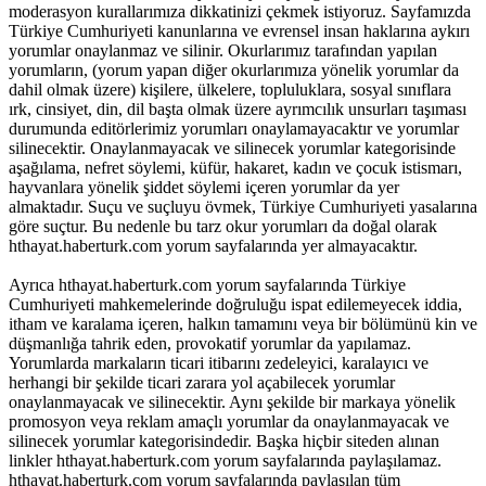
moderasyon kurallarımıza dikkatinizi çekmek istiyoruz. Sayfamızda
Türkiye Cumhuriyeti kanunlarına ve evrensel insan haklarına aykırı
yorumlar onaylanmaz ve silinir. Okurlarımız tarafından yapılan
yorumların, (yorum yapan diğer okurlarımıza yönelik yorumlar da
dahil olmak üzere) kişilere, ülkelere, topluluklara, sosyal sınıflara
ırk, cinsiyet, din, dil başta olmak üzere ayrımcılık unsurları taşıması
durumunda editörlerimiz yorumları onaylamayacaktır ve yorumlar
silinecektir. Onaylanmayacak ve silinecek yorumlar kategorisinde
aşağılama, nefret söylemi, küfür, hakaret, kadın ve çocuk istismarı,
hayvanlara yönelik şiddet söylemi içeren yorumlar da yer
almaktadır. Suçu ve suçluyu övmek, Türkiye Cumhuriyeti yasalarına
göre suçtur. Bu nedenle bu tarz okur yorumları da doğal olarak
hthayat.haberturk.com yorum sayfalarında yer almayacaktır.
Ayrıca hthayat.haberturk.com yorum sayfalarında Türkiye
Cumhuriyeti mahkemelerinde doğruluğu ispat edilemeyecek iddia,
itham ve karalama içeren, halkın tamamını veya bir bölümünü kin ve
düşmanlığa tahrik eden, provokatif yorumlar da yapılamaz.
Yorumlarda markaların ticari itibarını zedeleyici, karalayıcı ve
herhangi bir şekilde ticari zarara yol açabilecek yorumlar
onaylanmayacak ve silinecektir. Aynı şekilde bir markaya yönelik
promosyon veya reklam amaçlı yorumlar da onaylanmayacak ve
silinecek yorumlar kategorisindedir. Başka hiçbir siteden alınan
linkler hthayat.haberturk.com yorum sayfalarında paylaşılamaz.
hthayat.haberturk.com yorum sayfalarında paylaşılan tüm