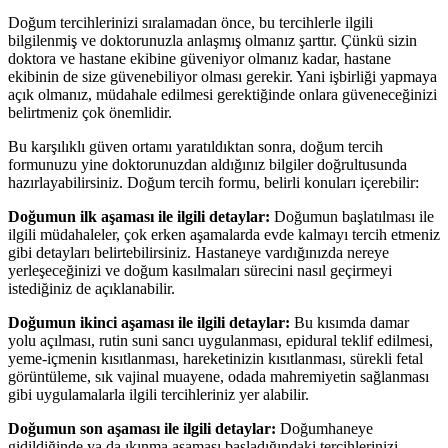
Doğum tercihlerinizi sıralamadan önce, bu tercihlerle ilgili
bilgilenmiş ve doktorunuzla anlaşmış olmanız şarttır. Çünkü sizin
doktora ve hastane ekibine güveniyor olmanız kadar, hastane
ekibinin de size güvenebiliyor olması gerekir. Yani işbirliği yapmaya
açık olmanız, müdahale edilmesi gerektiğinde onlara güveneceğinizi
belirtmeniz çok önemlidir.
Bu karşılıklı güven ortamı yaratıldıktan sonra, doğum tercih
formunuzu yine doktorunuzdan aldığınız bilgiler doğrultusunda
hazırlayabilirsiniz. Doğum tercih formu, belirli konuları içerebilir:
Doğumun ilk aşaması ile ilgili detaylar:
Doğumun başlatılması ile
ilgili müdahaleler, çok erken aşamalarda evde kalmayı tercih etmeniz
gibi detayları belirtebilirsiniz. Hastaneye vardığınızda nereye
yerleşeceğinizi ve doğum kasılmaları sürecini nasıl geçirmeyi
istediğiniz de açıklanabilir.
Doğumun ikinci aşaması ile ilgili detaylar:
Bu kısımda damar
yolu açılması, rutin suni sancı uygulanması, epidural teklif edilmesi,
yeme-içmenin kısıtlanması, hareketinizin kısıtlanması, sürekli fetal
görüntüleme, sık vajinal muayene, odada mahremiyetin sağlanması
gibi uygulamalarla ilgili tercihleriniz yer alabilir.
Doğumun son aşaması ile ilgili detaylar:
Doğumhaneye
gidildiğinde ya da ıkınma aşaması başladığındaki tercihlerinizi