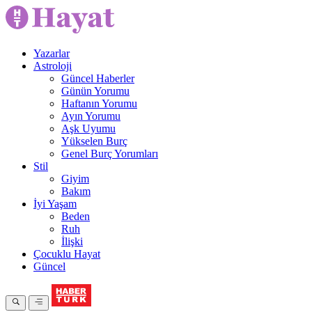
Yazarlar
Astroloji
Güncel Haberler
Günün Yorumu
Haftanın Yorumu
Ayın Yorumu
Aşk Uyumu
Yükselen Burç
Genel Burç Yorumları
Stil
Giyim
Bakım
İyi Yaşam
Beden
Ruh
İlişki
Çocuklu Hayat
Güncel