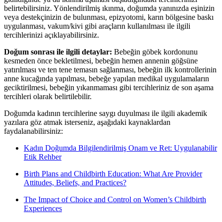
belirtebilirsiniz. Yönlendirilmiş ıkınma, doğumda yanınızda eşinizin
veya destekçinizin de bulunması, epizyotomi, karın bölgesine baskı
uygulanması, vakum/kivi gibi araçların kullanılması ile ilgili
tercihlerinizi açıklayabilirsiniz.
Doğum sonrası ile ilgili detaylar:
Bebeğin göbek kordonunu
kesmeden önce bekletilmesi, bebeğin hemen annenin göğsüne
yatırılması ve ten tene temasın sağlanması, bebeğin ilk kontrollerinin
anne kucağında yapılması, bebeğe yapılan medikal uygulamaların
geciktirilmesi, bebeğin yıkanmaması gibi tercihleriniz de son aşama
tercihleri olarak belirtilebilir.
Doğumda kadının tercihlerine saygı duyulması ile ilgili akademik
yazılara göz atmak isterseniz, aşağıdaki kaynaklardan
faydalanabilirsiniz:
Kadın Doğumda Bilgilendirilmiş Onam ve Ret: Uygulanabilir
Etik Rehber
Birth Plans and Childbirth Education: What Are Provider
Attitudes, Beliefs, and Practices?
The Impact of Choice and Control on Women’s Childbirth
Experiences