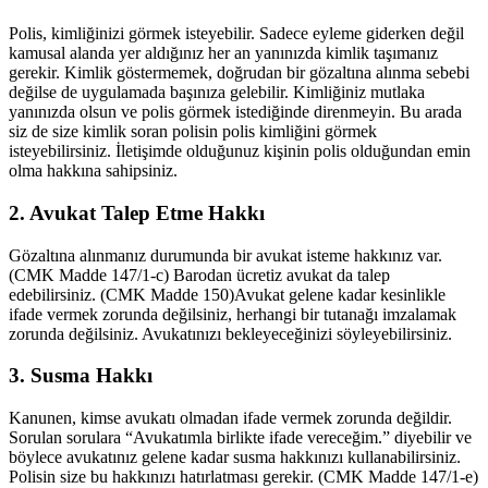
Polis, kimliğinizi görmek isteyebilir. Sadece eyleme giderken değil
kamusal alanda yer aldığınız her an yanınızda kimlik taşımanız
gerekir. Kimlik göstermemek, doğrudan bir gözaltına alınma sebebi
değilse de uygulamada başınıza gelebilir. Kimliğiniz mutlaka
yanınızda olsun ve polis görmek istediğinde direnmeyin. Bu arada
siz de size kimlik soran polisin polis kimliğini görmek
isteyebilirsiniz. İletişimde olduğunuz kişinin polis olduğundan emin
olma hakkına sahipsiniz.
2. Avukat Talep Etme Hakkı
Gözaltına alınmanız durumunda bir avukat isteme hakkınız var.
(CMK Madde 147/1-c) Barodan ücretiz avukat da talep
edebilirsiniz. (CMK Madde 150)Avukat gelene kadar kesinlikle
ifade vermek zorunda değilsiniz, herhangi bir tutanağı imzalamak
zorunda değilsiniz. Avukatınızı bekleyeceğinizi söyleyebilirsiniz.
3. Susma Hakkı
Kanunen, kimse avukatı olmadan ifade vermek zorunda değildir.
Sorulan sorulara “Avukatımla birlikte ifade vereceğim.” diyebilir ve
böylece avukatınız gelene kadar susma hakkınızı kullanabilirsiniz.
Polisin size bu hakkınızı hatırlatması gerekir. (CMK Madde 147/1-e)