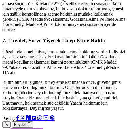
atması suçtur. (TCK Madde 256) Özellikle gözaltı esnasında kötü
muameyele maruz kalırsanız, bu hususun doktor raporuna geçmesi
için sağlık kontrolünden geçme hakkınızı mutlaka kullanmak
gerekir. (CMK Madde 99;Yakalama, Gözaltina Alma ve İfade Alma
Yönetmeliği Madde 9)Polis doktor muayenesi sırasında içeride
olamaz.
7. Tuvalet, Su ve Yiyecek Talep Etme Hakkı
Gözaltında temel ihtiyaçlarınızı talep etme hakkınız vardır. Polis sizi
aç, susuz veya tuvaletsiz bırakırsa, bu bir hak ihlalidir.Gözaltında
insani koşullar sağlanması kanuni zorunluluktur. (CMK Madde
99;Yakalama, Gözaltina Alma ve İfade Alma YönetmeliğiMadde
11/c,d)
Bütün bunları ışığında, bir eyleme katılmadan önce, güvendiğiniz
birine nerede olduğunuzu bildirin. Olası bir gözaltı durumunda,
kadın örgütlerine veya bulunduğunuz ildeki baroya ulaşmasını
isteyin. Orada bir arada olmak bile başlı başına çok güçlendirici.
Unutmayın, hak aramak suç değildir. Yaşam hakkımız için
sokaklardayız. Dayanışma yaşatır.
Paylaş:
Kaydet