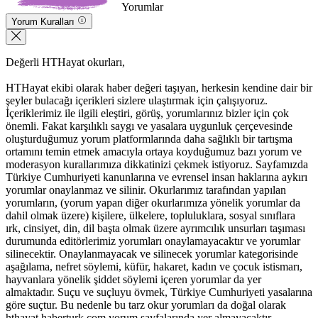
Yorumlar
Yorum Kuralları
Değerli HTHayat okurları,
HTHayat ekibi olarak haber değeri taşıyan, herkesin kendine dair bir
şeyler bulacağı içerikleri sizlere ulaştırmak için çalışıyoruz.
İçeriklerimiz ile ilgili eleştiri, görüş, yorumlarınız bizler için çok
önemli. Fakat karşılıklı saygı ve yasalara uygunluk çerçevesinde
oluşturduğumuz yorum platformlarında daha sağlıklı bir tartışma
ortamını temin etmek amacıyla ortaya koyduğumuz bazı yorum ve
moderasyon kurallarımıza dikkatinizi çekmek istiyoruz. Sayfamızda
Türkiye Cumhuriyeti kanunlarına ve evrensel insan haklarına aykırı
yorumlar onaylanmaz ve silinir. Okurlarımız tarafından yapılan
yorumların, (yorum yapan diğer okurlarımıza yönelik yorumlar da
dahil olmak üzere) kişilere, ülkelere, topluluklara, sosyal sınıflara
ırk, cinsiyet, din, dil başta olmak üzere ayrımcılık unsurları taşıması
durumunda editörlerimiz yorumları onaylamayacaktır ve yorumlar
silinecektir. Onaylanmayacak ve silinecek yorumlar kategorisinde
aşağılama, nefret söylemi, küfür, hakaret, kadın ve çocuk istismarı,
hayvanlara yönelik şiddet söylemi içeren yorumlar da yer
almaktadır. Suçu ve suçluyu övmek, Türkiye Cumhuriyeti yasalarına
göre suçtur. Bu nedenle bu tarz okur yorumları da doğal olarak
hthayat.haberturk.com yorum sayfalarında yer almayacaktır.