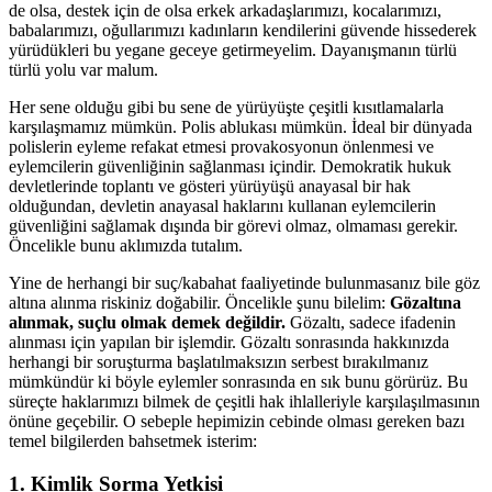
de olsa, destek için de olsa erkek arkadaşlarımızı, kocalarımızı,
babalarımızı, oğullarımızı kadınların kendilerini güvende hissederek
yürüdükleri bu yegane geceye getirmeyelim. Dayanışmanın türlü
türlü yolu var malum.
Her sene olduğu gibi bu sene de yürüyüşte çeşitli kısıtlamalarla
karşılaşmamız mümkün. Polis ablukası mümkün. İdeal bir dünyada
polislerin eyleme refakat etmesi provakosyonun önlenmesi ve
eylemcilerin güvenliğinin sağlanması içindir. Demokratik hukuk
devletlerinde toplantı ve gösteri yürüyüşü anayasal bir hak
olduğundan, devletin anayasal haklarını kullanan eylemcilerin
güvenliğini sağlamak dışında bir görevi olmaz, olmaması gerekir.
Öncelikle bunu aklımızda tutalım.
Yine de herhangi bir suç/kabahat faaliyetinde bulunmasanız bile göz
altına alınma riskiniz doğabilir. Öncelikle şunu bilelim:
Gözaltına
alınmak, suçlu olmak demek değildir.
Gözaltı, sadece ifadenin
alınması için yapılan bir işlemdir. Gözaltı sonrasında hakkınızda
herhangi bir soruşturma başlatılmaksızın serbest bırakılmanız
mümkündür ki böyle eylemler sonrasında en sık bunu görürüz. Bu
süreçte haklarımızı bilmek de çeşitli hak ihlalleriyle karşılaşılmasının
önüne geçebilir. O sebeple hepimizin cebinde olması gereken bazı
temel bilgilerden bahsetmek isterim:
1. Kimlik Sorma Yetkisi