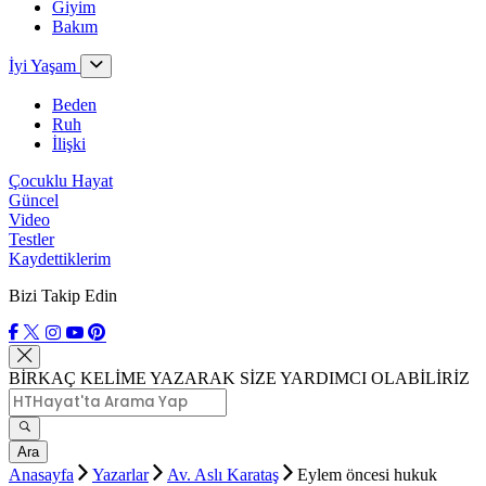
Giyim
Bakım
İyi Yaşam
Beden
Ruh
İlişki
Çocuklu Hayat
Güncel
Video
Testler
Kaydettiklerim
Bizi Takip Edin
BİRKAÇ KELİME YAZARAK SİZE YARDIMCI OLABİLİRİZ
Ara
Anasayfa
Yazarlar
Av. Aslı Karataş
Eylem öncesi hukuk