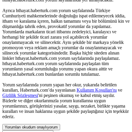
Ayrıca hthayat.haberturk.com yorum sayfalarında Türkiye
Cumhuriyeti mahkemelerinde doğruluğu ispat edilemeyecek iddia,
itham ve karalama içeren, halkın tamamını veya bir bölümünü kin ve
düşmanlığa tahrik eden, provokatif yorumlar da yapılamaz.
Yorumlarda markaların ticari itibarını zedeleyici, karalayıcı ve
herhangi bir şekilde ticari zarara yol açabilecek yorumlar
onaylanmayacak ve silinecektir. Aynı şekilde bir markaya yönelik
promosyon veya reklam amaçlı yorumlar da onaylanmayacak ve
silinecek yorumlar kategorisindedir. Başka hiçbir siteden alınan
linkler hthayat.haberturk.com yorum sayfalarında paylaşılamaz.
hthayat.haberturk.com yorum sayfalarında paylaşılan tüm
yorumların yasal sorumluluğu yorumu yapan okura aittir ve
hthayat.haberturk.com bunlardan sorumlu tutulamaz.
Yorum sayfalarında yorum yapan her okur, yukarıda belirtilen
kuralları, Haberturk.com’da yayınlanan
Kullanım Koşulları'nı
ve
Gizlilik Sözleşmesi
'ni peşinen okumuş ve kabul etmiş sayılır.
Bizlerle ve diğer okurlarımızla yorum kurallarına uygun
yorumlarınızı, görüşlerinizi yasalar, saygı, nezaket, birlikte yaşama
kuralları ve insan haklarına uygun şekilde paylaştığınız için teşekkür
ederiz.
Yorumları okudum onaylıyorum