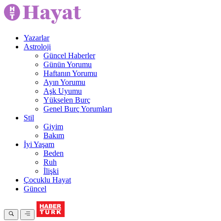
Yazarlar
Astroloji
Güncel Haberler
Günün Yorumu
Haftanın Yorumu
Ayın Yorumu
Aşk Uyumu
Yükselen Burç
Genel Burç Yorumları
Stil
Giyim
Bakım
İyi Yaşam
Beden
Ruh
İlişki
Çocuklu Hayat
Güncel