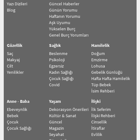
Yazı Dizileri
Güncel Haberler
Blog
Günün Yorumu
Haftanın Yorumu
Aşk Uyumu
Yükselen Burç
Genel Burç Yorumları
Güzellik
Sağlık
Hamilelik
Saç
Beslenme
Doğum
Makyaj
Psikoloji
Emzirme
Cilt
Egzersiz
Lohusa
Yenilikler
Kadın Sağlığı
Gebelik Günlüğü
Çocuk Sağlığı
Hafta Hafta Hamilelik
Covid
Tüp Bebek
İsim Rehberi
Anne - Baba
Yaşam
İlişki
Ebeveynlik
Dekorasyon Önerileri
İlk Seferim
Bebek
Kültür & Sanat
İlişki Rehberi
Çocuk
Güncel
Cinsellik
Çocuk Sağlığı
Magazin
İtiraflar
Seyahat
Evlilik